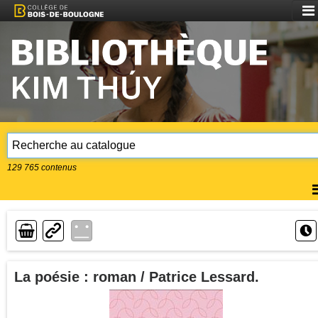
Aff
le
me
129 765
contenus
A
l
m
Lien
La poésie : roman / Patrice Lessard.