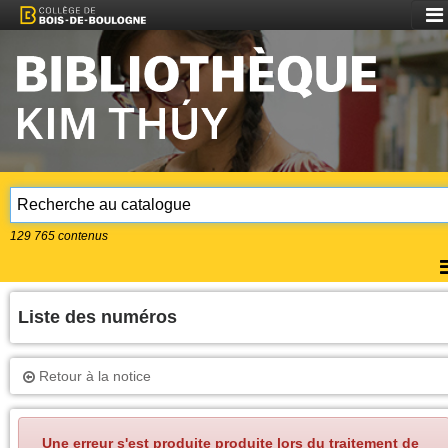
Aff
le
me
129 765
contenus
A
l
m
Liste des numéros
Retour à la notice
Une erreur s'est produite produite lors du traitement de