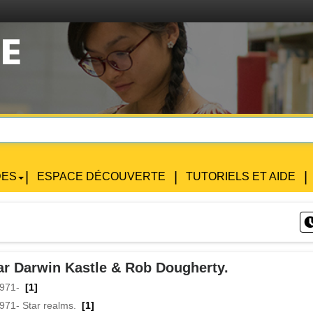
|
|
|
DES
ESPACE DÉCOUVERTE
TUTORIELS ET AIDE
par Darwin Kastle & Rob Dougherty.
1971-
[1]
971- Star realms.
[1]