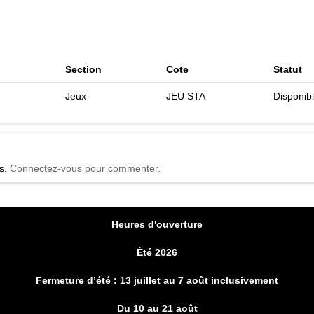
orce militaire de plus en plus dévastatrice. Réduisez l'influence de vos
o et l'Univers est à vous!
nçais
Section
Cote
Statut
age.
ans et plus
Jeux
JEU STA
Disponib
és.
Connectez-vous pour commenter.
Heures d'ouverture
Été 2026
Fermeture d’été
:
13 juillet au 7 août inclusivement
Du 10 au 21 août