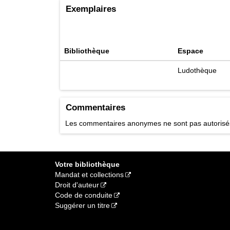
constituent une f
Exemplaires
adversaires à zér
Star realms. Fra
Titre uniforme
objet
Genre de support
Bibliothèque
Espace
Titre de l'emboît
Notes
Public cible : 10 
Ludothèque
Frontières
Autres titres
JEU STA
[2]
Cote
Commentaires
Les commentaires anonymes ne sont pas autoris
Votre bibliothèque
Mandat et collections
Droit d'auteur
Code de conduite
Suggérer un titre