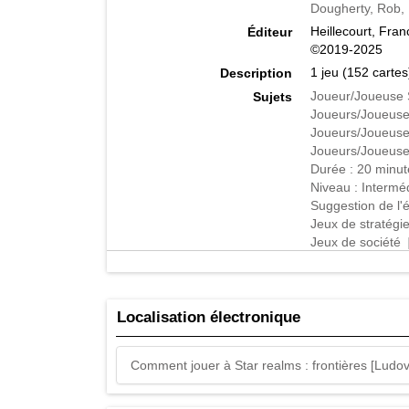
Dougherty, Rob,
Heillecourt, Fran
Éditeur
©2019-2025
1 jeu (152 cartes
Description
Joueur/Joueuse 
Sujets
Joueurs/Joueuse
Joueurs/Joueuse
Joueurs/Joueuse
Durée : 20 minut
Niveau : Interméd
Suggestion de l'
Jeux de stratégi
Jeux de société
Jeux
[664]
La technologie d
Résumé
Lancez-vous à la
Localisation électronique
Royaume Stellair
bases stellaires 
Darwin Kastle, Sta
Comment jouer à Star realms : frontières [Ludo
des jeux d'affro
à votre deck. Ce