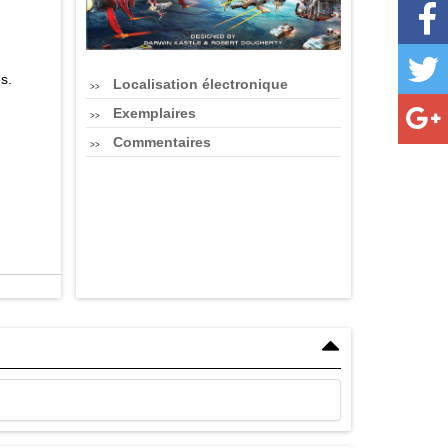
s.
Localisation électronique
Exemplaires
Commentaires
.
e
les
et
sivité
t bases
rces et