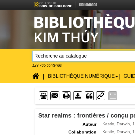
129 765
contenus
Accueil
|
|
BIBLIOTHÈQUE NUMÉRIQUE
GUI
Enveloppe
Imprimente
Lien
Téléchargement
Star realms : frontières / conçu 
Kastle, Darwin, 
Auteur
Kastle, Darwin, 1
Collaboration