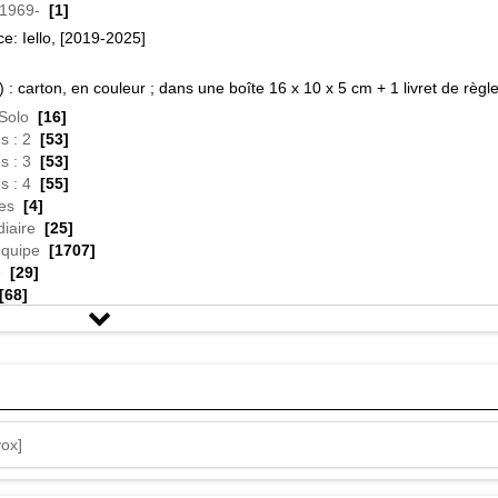
 1969-
[1]
ce: Iello, [2019-2025]
) : carton, en couleur ; dans une boîte 16 x 10 x 5 cm + 1 livret de règle
Solo
[16]
s : 2
[53]
s : 3
[53]
s : 4
[55]
es
[4]
iaire
[25]
équipe
[1707]
e
[29]
[68]
es portails dimensionnels a bouleversé notre connaissance de l'Univers
 conquête de ces galaxies inexplorées et imposez la puissance de votr
e! Les redoutables nouveaux vaisseaux et les impresionnantes nouvel
constitueront le fer de lance de votre victoire! Créé par Rob Dougherty 
r realms : frontières allie la stratégie des jeux de deckbuilding à l'explo
vox]
ntement. Utilisez votre puissance commerciale pour ajouter vaisseaux e
s cartes déclenchent de puissants effets, génèrent de nouvelles ressou