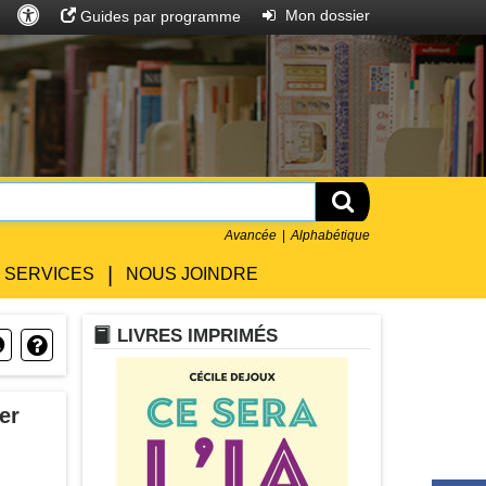
Accès
Rechercher
Entrer
Mon dossier
Guides par programme
universel
Rechercher
Avancée
Alphabétique
|
SERVICES
NOUS JOINDRE
LIVRE
LIVRES IMPRIMÉS
Horloge
Question
er