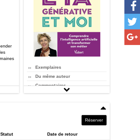
éhender
des
umaines
Exemplaires
Du même auteur
Commentaires
Réserver
Statut
Date de retour