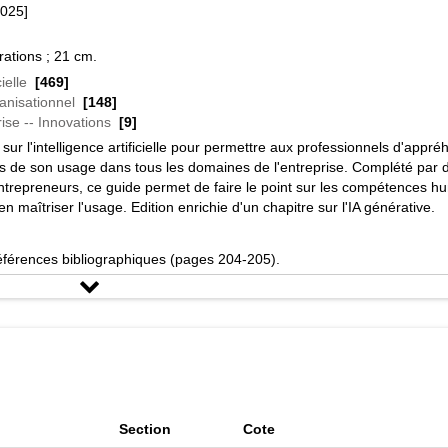
2025]
trations ; 21 cm.
ielle
[469]
nisationnel
[148]
ise -- Innovations
[9]
sur l'intelligence artificielle pour permettre aux professionnels d'appr
 de son usage dans tous les domaines de l'entreprise. Complété par 
trepreneurs, ce guide permet de faire le point sur les compétences h
n maîtriser l'usage. Edition enrichie d'un chapitre sur l'IA générative.
férences bibliographiques (pages 204-205).
ence artificielle générative et moi
[1]
Section
Cote