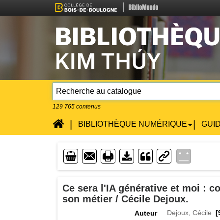
129 765
contenus
Accueil
|
|
BIBLIOTHÈQUE NUMÉRIQUE
GUI
Enveloppe
Imprimente
Lien
Téléchargement
Ce sera l'IA générative et moi : co
son métier / Cécile Dejoux.
Dejoux, Cécile
[
Auteur