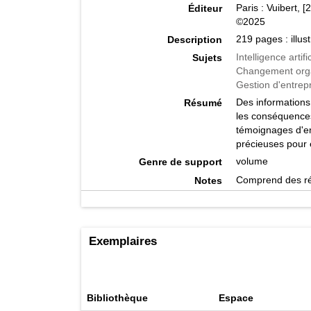
Paris : Vuibert, [
Éditeur
©2025
219 pages : illus
Description
Intelligence artific
Sujets
Changement orga
Gestion d'entrepr
Des informations 
Résumé
les conséquences
témoignages d'en
précieuses pour e
volume
Genre de support
Comprend des ré
Notes
9782311629255
ISBN
Ce sera l'intellig
Autres titres
658.406 D327c
Cote
Exemplaires
Bibliothèque
Espace