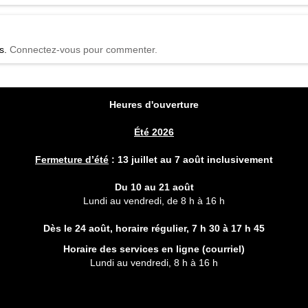
égories absurdes, poétiques et inattendues…
age
és.
Connectez-vous pour commenter.
ans et plus
Heures d'ouverture
Été 2026
Fermeture d’été
:
13 juillet au 7 août inclusivement
Du 10 au 21 août
Lundi au vendredi, de 8 h à 16 h
Dès le 24 août, horaire régulier,
7 h 30 à 17 h 45
Horaire des services en ligne (
courriel
)
Lundi au vendredi, 8 h à 16 h