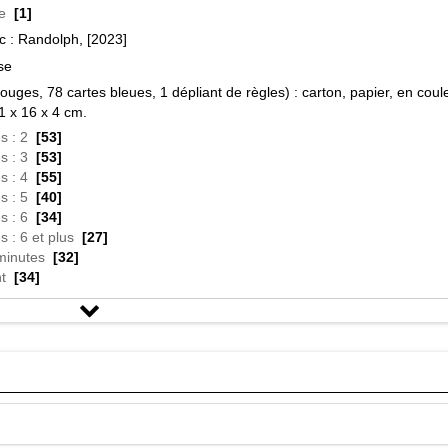
e
[1]
 : Randolph, [2023]
se
rouges, 78 cartes bleues, 1 dépliant de règles) : carton, papier, en coule
1 x 16 x 4 cm.
s : 2
[53]
s : 3
[53]
s : 4
[55]
s : 5
[40]
s : 6
[34]
 : 6 et plus
[27]
minutes
[32]
t
[34]
[68]
on
[12]
et d'expression
[13]
ez du jeu des catégories? Crack List revisite ce classique dans un n
vivial, original et plein de rebondissements. Une liste est choisie. Main
 de votre main en proposant des réponses qui commencent par les let
remier qui se débarrasse de toute ses cartes gagnent. Aussi simple que