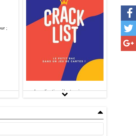
ur ;
Localisation électronique
Commentaires
ouveau
tenant,
tres de
 ça! Des