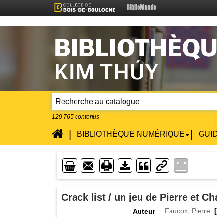
129 765
contenus
Accueil
|
|
BIBLIOTHÈQUE NUMÉRIQUE
GUI
Enveloppe
Imprimente
Lien
Téléchargement
Crack list / un jeu de Pierre et C
Faucon, Pierre
[
Auteur