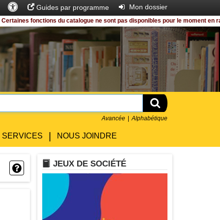
Accès
Rechercher
Entrer
Mon dossier
Guides par programme
universel
nes fonctions du catalogue ne sont pas disponibles pour le moment en raison 
Rechercher
Avancée
Alphabétique
|
SERVICES
NOUS JOINDRE
LIVRE
JEUX DE SOCIÉTÉ
Question