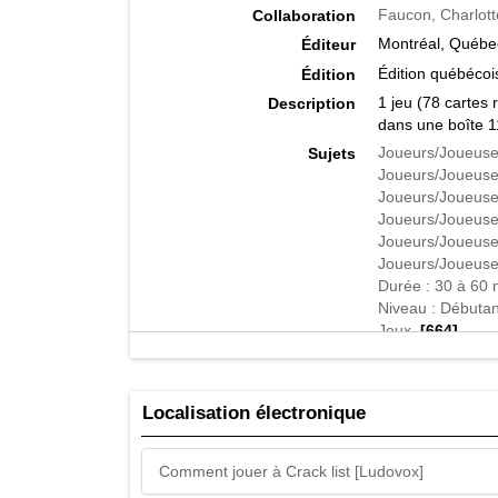
Faucon, Charlott
Collaboration
Montréal, Québec
Éditeur
Édition québécoi
Édition
1 jeu (78 cartes 
Description
dans une boîte 1
Joueurs/Joueuse
Sujets
Joueurs/Joueuse
Joueurs/Joueuse
Joueurs/Joueuse
Joueurs/Joueuse
Joueurs/Joueuses
Durée : 30 à 60 
Niveau : Débutan
Jeux
[664]
Jeux de société
Jeux d'associati
Jeux de langage 
Localisation électronique
Vous vous souven
Résumé
jeu de cartes con
débarrassez-vous
Comment jouer à Crack list [Ludovox]
vos cartes. Le p