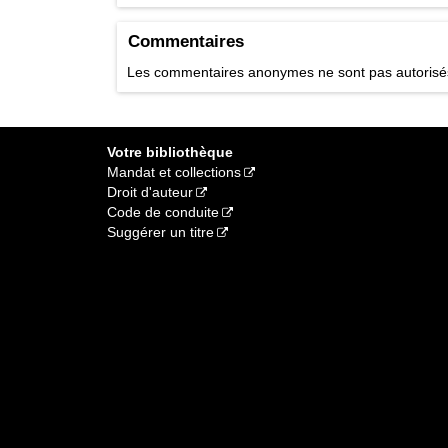
centaines de cat
objet
Commentaires
Genre de support
Titre de l'emboît
Notes
Les commentaires anonymes ne sont pas autoris
Public cible : 10 
JEU CRA
[1]
Cote
Votre bibliothèque
Mandat et collections
Droit d'auteur
Code de conduite
Suggérer un titre