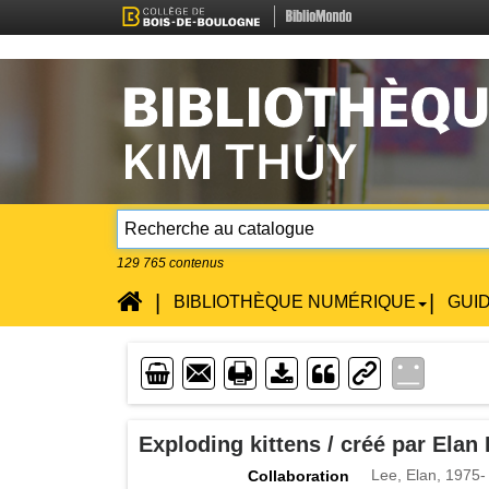
129 765
contenus
Accueil
|
|
BIBLIOTHÈQUE NUMÉRIQUE
GUI
Enveloppe
Imprimente
Lien
Téléchargement
Exploding kittens / créé par Elan
Lee, Elan, 1975-
Collaboration