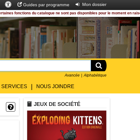
Accès
Rechercher
Entrer
Mon dossier
Guides par programme
universel
 fonctions du catalogue ne sont pas disponibles pour le moment en raison de 
Rechercher
Avancée
Alphabétique
|
SERVICES
NOUS JOINDRE
LIVRE
JEUX DE SOCIÉTÉ
Question