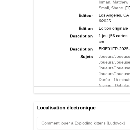
Inman, Matthew
Small, Shane
[1
Los Angeles, CA :
Éditeur
©2025
Édition originale
Édition
1 jeu (56 cartes,
Description
cm.
EKIE01FR-2025-1
Description
Joueurs/Joueuse
Sujets
Joueurs/Joueuse
Joueurs/Joueuse
Joueurs/Joueuse
Durée : 15 minut
Niveau : Débutan
Jeux de société
Jeux
[664]
Jeux de hasard
Localisation électronique
Ce jeu est une v
Résumé
tirent des cartes
éliminé.
Comment jouer à Exploding kittens [Ludovox]
objet
Genre de support