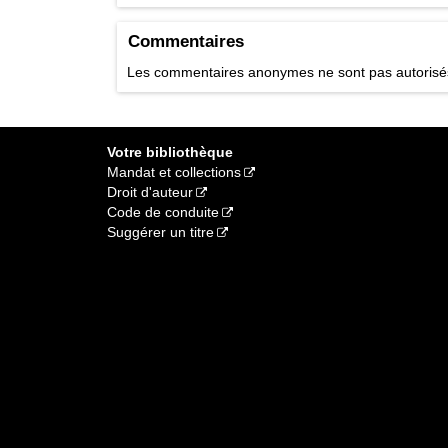
Titre du conteneu
Notes
Commentaires
À partir de 7 ans 
JEU EXP
[1]
Cote
Les commentaires anonymes ne sont pas autoris
Votre bibliothèque
Mandat et collections
Droit d'auteur
Code de conduite
Suggérer un titre