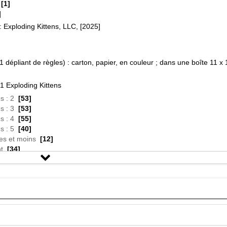
[1]
]
 Exploding Kittens, LLC, [2025]
 1 dépliant de règles) : carton, papier, en couleur ; dans une boîte 11 x 
 Exploding Kittens
s : 2
[53]
s : 3
[53]
s : 4
[55]
s : 5
[40]
es et moins
[12]
t
[34]
[68]
[57]
ersion «cat-power» hautement stratégique de la roulette russe. Les jou
 jusqu'à ce que quelqu'un pioche un Chaton Explosif, explose, meure, et