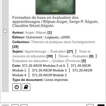
Formation de base en évaluation des
apprentissages / Réjean Auger, Serge P. Séguin,
Claudine Nézet-Séguin.
Auteur:
Auger, Réjean
[1]
Éditeur:
Outremont : Logiques, c2000.
Collection:
Théories et pratiques dans l'enseignement
[29]
|
Sujets:
Apprentissage -- Évaluation
[27]
Tests et
|
|
mesures en éducation
[39]
Élèves -- Évaluation
[8]
Évaluation en éducation -- Québec (Province)
[5]
|
Cote:
371.26 A919f Modules 5 et 6
371.26 A919f
|
|
Module 1
371.26 A919f Module 3
371.26 A919f
|
Module 4
371.26 A919f Module 2
Type de document:
Livres imprimés
(?)
(?)