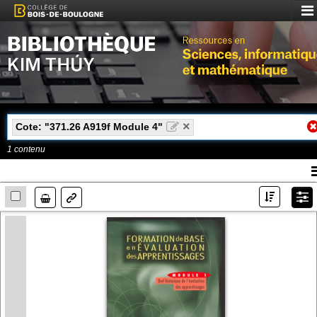
Aff
le
me
×
Cote: "371.26 A919f Module 4"
1
contenu
A
l
Lien
m