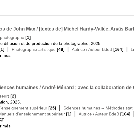
s de John Max / [textes de] Michel Hardy-Vallée, Anaïs Bar
 photographe
[1]
 diffusion et de production de la photographie, 2025
|
|
|
[1]
Photographie artistique
[48]
Autrice / Auteur BdeB
[164]
L
primés
iences humaines / André Ménard ; avec la collaboration de 
seur)
[2]
tion, 2025.
|
 d'enseignement supérieur
[25]
Sciences humaines -- Méthodes stati
|
- Manuels d'enseignement supérieur
[1]
Autrice / Auteur BdeB
[164]
AT
primés