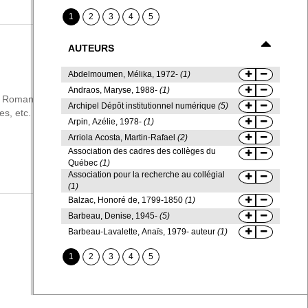
1
2
3
4
5
AUTEURS
Abdelmoumen, Mélika, 1972-
(1)
Beauc
Andraos, Maryse, 1988-
(1)
Beaur
|
-- Romans, nouvelles, etc.
[9]
Crimes non résolus -- Romans,
Archipel Dépôt institutionnel numérique
(5)
Béda
|
|
es, etc.
[12]
Autrice / Auteur BdeB
[164]
Romans québécois -
Arpin, Azélie, 1978-
(1)
Bégin
Arriola Acosta, Martin-Rafael
(2)
Bégin
Association des cadres des collèges du
Bégin
Québec
(1)
Bélan
Association pour la recherche au collégial
Bélan
(1)
Balzac, Honoré de, 1799-1850
(1)
Ben K
Barbeau, Denise, 1945-
(5)
Bente
Barbeau-Lavalette, Anaïs, 1979- auteur
(1)
1
2
3
4
5