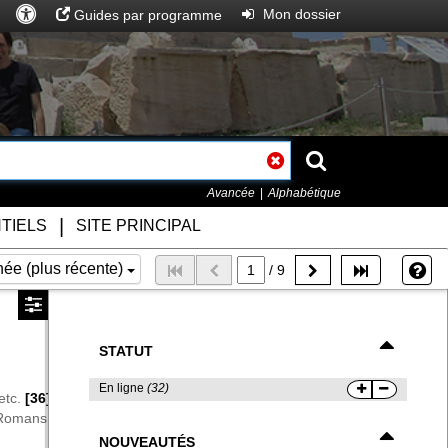
Accès
Rechercher
Entrer
Mon dossier
Guides par programme
universel
Rechercher
Avancée
Alphabétique
|
TIELS
SITE PRINCIPAL
Qu
ée (plus récente)
/ 9
STATUT
En ligne
(32)
|
|
etc.
[36]
Art d'écrire -- Romans, nouvelles, etc.
[32]
Buenos
Romans québécois -- 21e siècle
[2144]
NOUVEAUTÉS