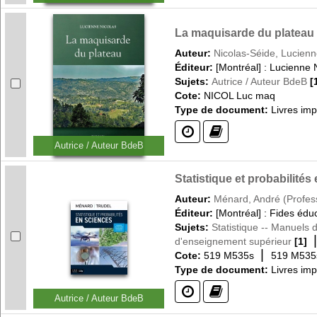
La maquisarde du plateau 
Auteur:
Nicolas-Séide, Lucien
Éditeur:
[Montréal] : Lucienne 
Sujets:
Autrice / Auteur BdeB
[
Cote:
NICOL Luc maq
Type de document:
Livres im
(?)
(?)
Autrice / Auteur BdeB
Statistique et probabilité
Auteur:
Ménard, André (Profes
Éditeur:
[Montréal] : Fides édu
Sujets:
Statistique -- Manuels
d'enseignement supérieur
[1]
|
Cote:
519 M535s
519 M535
Type de document:
Livres im
(?)
(?)
Autrice / Auteur BdeB