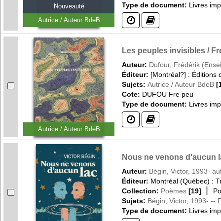
Type de document:
Livres im
Nouveauté
(?)
(?)
Autrice / Auteur BdeB
Les peuples invisibles / Fr
Auteur:
Dufour, Frédérik (Ense
Éditeur:
[Montréal?] : Éditions
Sujets:
Autrice / Auteur BdeB
[
Cote:
DUFOU Fre peu
Type de document:
Livres im
(?)
(?)
Autrice / Auteur BdeB
Nous ne venons d'aucun la
Auteur:
Bégin, Victor, 1993- au
Éditeur:
Montréal (Québec) : Tr
|
Collection:
Poèmes
[19]
Po
Sujets:
Bégin, Victor, 1993- -- 
Type de document:
Livres im