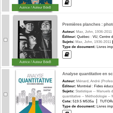
(?)
Autrice / Auteur BdeB
Premières planches : photo
Auteur:
Max, John, 1936-2011
Éditeur:
Québec : VU, Centre de
Sujets:
Max, John, 1936-2011
Type de document:
Livres im
(?)
Autrice / Auteur BdeB
Analyse quantitative en sc
Auteur:
Ménard, André (Profes
Éditeur:
Montréal : Fides éduca
Sujets:
Statistique -- Manuels
quantitative -- Méthodologie -
|
Cote:
519.5 M535a
TUTOR
Type de document:
Livres im