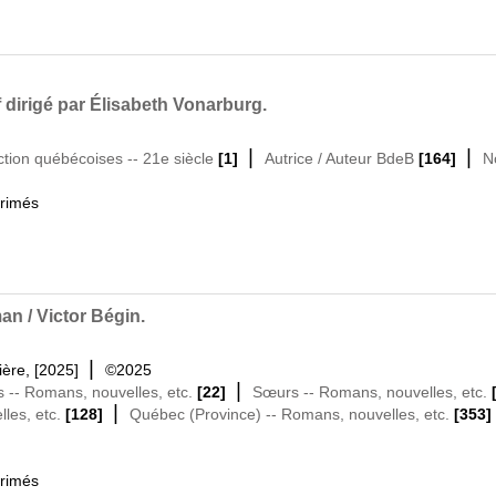
if dirigé par Élisabeth Vonarburg.
|
|
ction québécoises -- 21e siècle
[1]
Autrice / Auteur BdeB
[164]
N
primés
man / Victor Bégin.
|
ière, [2025]
©2025
|
-- Romans, nouvelles, etc.
[22]
Sœurs -- Romans, nouvelles, etc.
|
les, etc.
[128]
Québec (Province) -- Romans, nouvelles, etc.
[353]
primés