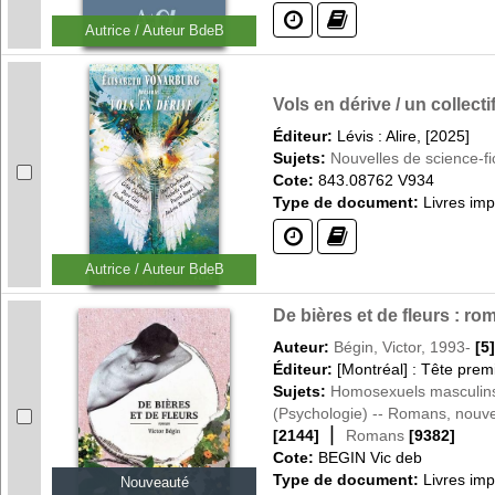
(?)
(?)
Autrice / Auteur BdeB
Vols en dérive / un collect
Éditeur:
Lévis : Alire, [2025]
Sujets:
Nouvelles de science-fi
Cote:
843.08762 V934
Type de document:
Livres im
(?)
(?)
Autrice / Auteur BdeB
De bières et de fleurs : ro
Auteur:
Bégin, Victor, 1993-
[5]
Éditeur:
[Montréal] : Tête prem
Sujets:
Homosexuels masculins 
(Psychologie) -- Romans, nouvel
|
[2144]
Romans
[9382]
Cote:
BEGIN Vic deb
Type de document:
Livres im
Nouveauté