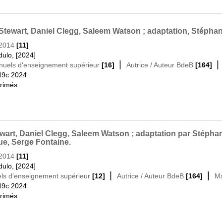
s Stewart, Daniel Clegg, Saleem Watson ; adaptation, Stépha
-2014
[11]
ulo, [2024]
|
Manuels d'enseignement supérieur
[16]
Autrice / Auteur BdeB
[164]
49c 2024
primés
ewart, Daniel Clegg, Saleem Watson ; adaptation par Stépha
que, Serge Fontaine.
-2014
[11]
ulo, [2024]
|
|
uels d'enseignement supérieur
[12]
Autrice / Auteur BdeB
[164]
Ma
49c 2024
primés