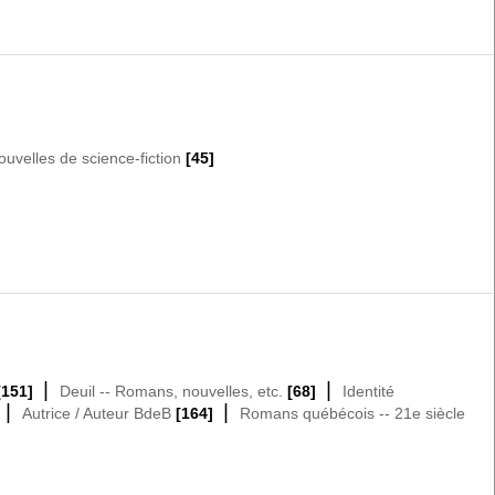
ouvelles de science-fiction
[45]
|
|
[151]
Deuil -- Romans, nouvelles, etc.
[68]
Identité
|
|
Autrice / Auteur BdeB
[164]
Romans québécois -- 21e siècle