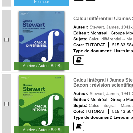
Fouineur
Calcul différentiel / Jame
Auteur:
Stewart, James, 1941
Éditeur:
Montréal : Groupe Mod
Sujets:
Calcul différentiel -- 
|
Cote:
TUTORAT
515.33 S8
Type de document:
Livres im
(?)
Autrice / Auteur BdeB
Calcul intégral / James St
Bacon ; révision scientifi
Auteur:
Stewart, James, 1941
Éditeur:
Montréal : Groupe Mod
Sujets:
Calcul intégral -- Man
|
Cote:
TUTORAT
515.43 S8
Type de document:
Livres im
(?)
Autrice / Auteur BdeB