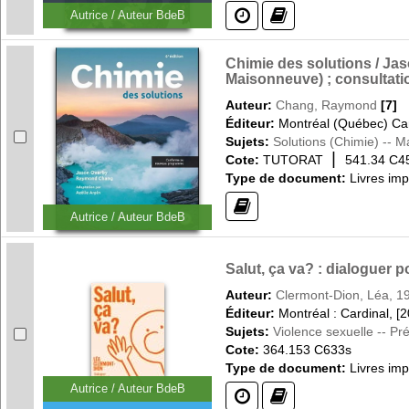
(?)
(?)
Autrice / Auteur BdeB
Chimie des solutions / Jas
Maisonneuve) ; consultatio
Auteur:
Chang, Raymond
[7]
Éditeur:
Montréal (Québec) Can
Sujets:
Solutions (Chimie) -- 
|
Cote:
TUTORAT
541.34 C4
Type de document:
Livres im
(?)
Autrice / Auteur BdeB
Salut, ça va? : dialoguer p
Auteur:
Clermont-Dion, Léa, 1
Éditeur:
Montréal : Cardinal, [
Sujets:
Violence sexuelle -- Pr
Cote:
364.153 C633s
Type de document:
Livres im
Autrice / Auteur BdeB
(?)
(?)