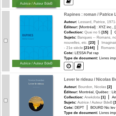
(?)
Autrice / Auteur BdeB
Rapines : roman / Patrice
Auteur:
Lessard, Patrice, 1971
Éditeur:
[Montréal] : XYZ inc., 
|
Collection:
Quai no 5
[15]
Sujets:
Banques -- Romans, nou
|
nouvelles, etc.
[23]
Imaginai
|
- 21e siècle
[2144]
Romans
Cote:
LESSA Pat rap
Type de document:
Livres im
Autrice / Auteur BdeB
(?)
(?)
Lever le rideau / Nicolas 
Auteur:
Bourdon, Nicolas
[2]
Éditeur:
Montréal, Québec : Lib
|
Collection:
Anekdota
[1]
An
Sujets:
Autrice / Auteur BdeB
[
|
Cote:
DEPT
BOURD Nic lev
Type de document:
Livres im