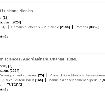
/ Lucienne Nicolas
ne
[1]
Nicolas, [2024]
|
|
164]
Romans québécois -- 21e siècle
[2144]
Romans
[9382]
primés
s en sciences / André Ménard, Chantal Trudel.
seur)
[2]
cation, [2024]
|
 d'enseignement supérieur
[25]
Probabilités -- Manuels d'enseignem
|
|
Autrice / Auteur BdeB
[164]
Manuels d'enseignement supérieur
[8
|
s
TUTORAT
primés