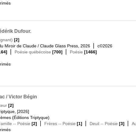
primés
édérik Dufour.
ignant)
[2]
|
 du Miroir de Claude / Claude Glass Press, 2026
c©2026
|
|
164]
Poésie québécoise
[700]
Poésie
[1466]
primés
c / Victor Bégin
teur
[2]
iptyque, [2026]
èmes (Éditions Triptyque)
|
|
|
Famille -- Poésie
[2]
Frères -- Poésie
[1]
Deuil -- Poésie
[3]
Au
primés