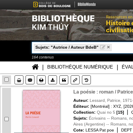
×
Sujets: "Autrice / Auteur BdeB"
164
contenus
Accueil
|
|
BIBLIOTHÈQUE NUMÉRIQUE
ÉVA
Enveloppe
Imprimente
Lien
Téléchargement
Historique
La poésie : roman / Patric
Auteur:
Lessard, Patrice, 1971
Éditeur:
[Montréal] : XYZ, [202
|
Collection:
Quai no 5
[15]
Sujets:
Écrivains -- Romans, no
Aires (Argentine) -- Romans, no
|
Cote:
LESSA Pat poe
DEPT