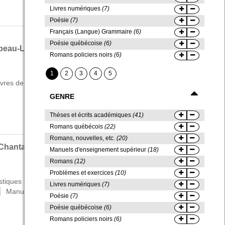
nouve
Livres numériques
(7)
Calcu
Poésie
(7)
supér
Compr
Français (Langue) Grammaire
(6)
exerc
Poésie québécoise
(6)
beau-Lavalette
Crimi
Romans policiers noirs
(6)
Franç
(3)
1
2
3
4
5
Littér
ivres de photographies
[96]
Litté
(3)
GENRE
Thèses et écrits académiques
(41)
Biogr
Romans québécois
(22)
Récit
Romans, nouvelles, etc.
(20)
Théât
Chantal Trudel.
Manuels d'enseignement supérieur
(18)
Théât
Romans
(12)
Autob
Problèmes et exercices
(10)
Dicté
|
stiques -- Manuels d'enseignement supérieur
[14]
Recherche
Livres numériques
(7)
Expos
|
Manuels d'enseignement supérieur
[819]
Poésie
(7)
Guid
Poésie québécoise
(6)
Guide
Romans policiers noirs
(6)
Manue