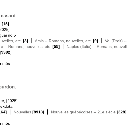
 Lessard
-
[15]
[2025]
Quai no 5
|
|
velles, etc.
[3]
Amis -- Romans, nouvelles, etc.
[9]
Vol (Droit) 
|
re -- Romans, nouvelles, etc.
[55]
Naples (Italie) -- Romans, nouvell
[9382]
primés
Bourdon.
er, [2025]
ekdota
|
|
164]
Nouvelles
[8913]
Nouvelles québécoises -- 21e siècle
[328]
primés