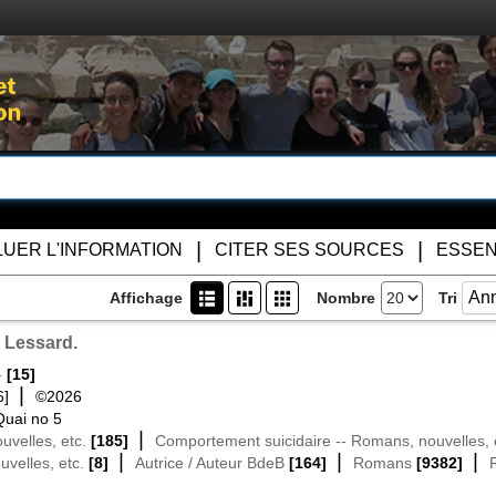
|
|
LUER L'INFORMATION
CITER SES SOURCES
ESSEN
Ann
Affichage
(?)
(?)
(?)
Nombre
Tri
e Lessard.
-
[15]
|
6]
©2026
Quai no 5
|
uvelles, etc.
[185]
Comportement suicidaire -- Romans, nouvelles, 
|
|
|
uvelles, etc.
[8]
Autrice / Auteur BdeB
[164]
Romans
[9382]