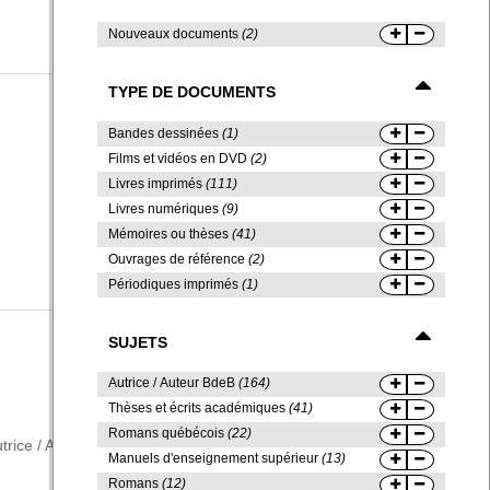
Nouveaux documents
(2)
TYPE DE DOCUMENTS
Bandes dessinées
(1)
Films et vidéos en DVD
(2)
Livres imprimés
(111)
Livres numériques
(9)
Mémoires ou thèses
(41)
Ouvrages de référence
(2)
Périodiques imprimés
(1)
SUJETS
Corru
Autrice / Auteur BdeB
(164)
etc.
(
Thèses et écrits académiques
(41)
Crime
Romans québécois
(22)
|
Franç
trice / Auteur BdeB
[164]
Poésie
[1466]
Manuels d'enseignement supérieur
(13)
exerc
Trian
Romans
(12)