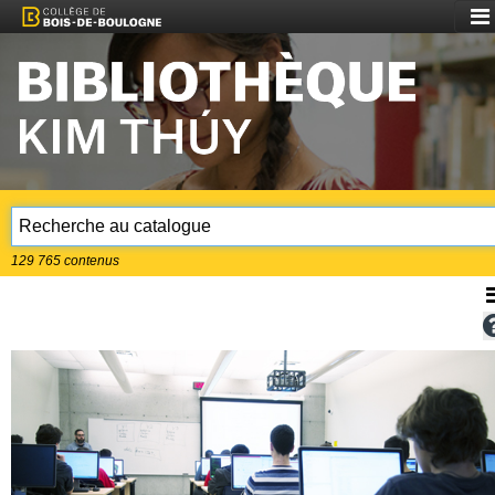
Aff
le
me
129 765
contenus
A
l
m