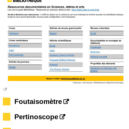
__
Foutaisomètre
__
Pertinoscope
Liens rapides