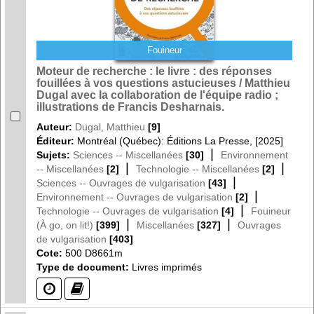
Fouineur
Moteur de recherche : le livre : des réponses
fouillées à vos questions astucieuses / Matthieu
Dugal avec la collaboration de l'équipe radio ;
illustrations de Francis Desharnais.
Auteur:
Dugal, Matthieu
[9]
Éditeur:
Montréal (Québec): Éditions La Presse, [2025]
|
Sujets:
Sciences -- Miscellanées
[30]
Environnement
|
|
-- Miscellanées
[2]
Technologie -- Miscellanées
[2]
|
Sciences -- Ouvrages de vulgarisation
[43]
|
Environnement -- Ouvrages de vulgarisation
[2]
|
Technologie -- Ouvrages de vulgarisation
[4]
Fouineur
|
|
(À go, on lit!)
[399]
Miscellanées
[327]
Ouvrages
de vulgarisation
[403]
Cote:
500 D8661m
Type de document:
Livres imprimés
(?)
(?)