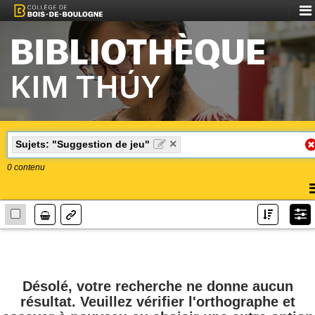
Aff
le
me
×
Sujets: "Suggestion de jeu"
0
contenu
A
l
Lien
m
Désolé, votre recherche ne donne aucun
résultat. Veuillez vérifier l'orthographe et