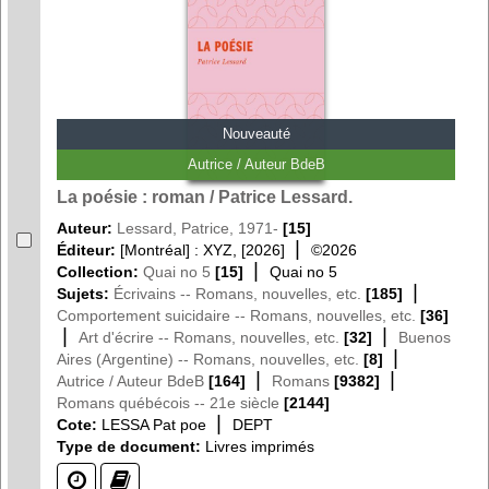
Nouveauté
Autrice / Auteur BdeB
La poésie : roman / Patrice Lessard.
Auteur:
Lessard, Patrice, 1971-
[15]
|
Éditeur:
[Montréal] : XYZ, [2026]
©2026
|
Collection:
Quai no 5
[15]
Quai no 5
|
Sujets:
Écrivains -- Romans, nouvelles, etc.
[185]
Comportement suicidaire -- Romans, nouvelles, etc.
[36]
|
|
Art d'écrire -- Romans, nouvelles, etc.
[32]
Buenos
|
Aires (Argentine) -- Romans, nouvelles, etc.
[8]
|
|
Autrice / Auteur BdeB
[164]
Romans
[9382]
Romans québécois -- 21e siècle
[2144]
|
Cote:
LESSA Pat poe
DEPT
Type de document:
Livres imprimés
(?)
(?)