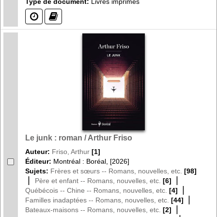
Type de document:
Livres imprimés
(?)
(?)
Le junk : roman / Arthur Friso
Auteur:
Friso, Arthur
[1]
Éditeur:
Montréal : Boréal, [2026]
Sujets:
Frères et sœurs -- Romans, nouvelles, etc.
[98]
|
|
Père et enfant -- Romans, nouvelles, etc.
[6]
|
Québécois -- Chine -- Romans, nouvelles, etc.
[4]
|
Familles inadaptées -- Romans, nouvelles, etc.
[44]
|
Bateaux-maisons -- Romans, nouvelles, etc.
[2]