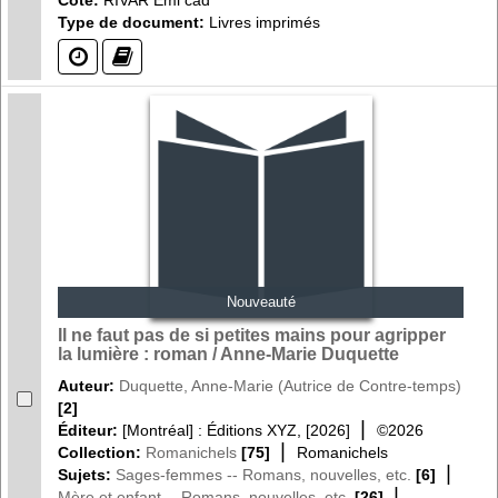
Type de document:
Livres imprimés
(?)
(?)
Nouveauté
Il ne faut pas de si petites mains pour agripper
la lumière : roman / Anne-Marie Duquette
Auteur:
Duquette, Anne-Marie (Autrice de Contre-temps)
[2]
|
Éditeur:
[Montréal] : Éditions XYZ, [2026]
©2026
|
Collection:
Romanichels
[75]
Romanichels
|
Sujets:
Sages-femmes -- Romans, nouvelles, etc.
[6]
|
Mère et enfant -- Romans, nouvelles, etc.
[26]