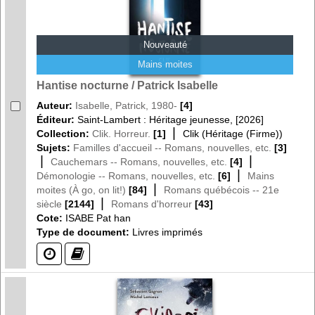
Nouveauté
Mains moites
Hantise nocturne / Patrick Isabelle
Auteur:
Isabelle, Patrick, 1980-
[4]
Éditeur:
Saint-Lambert : Héritage jeunesse, [2026]
|
Collection:
Clik. Horreur.
[1]
Clik (Héritage (Firme))
Sujets:
Familles d'accueil -- Romans, nouvelles, etc.
[3]
|
|
Cauchemars -- Romans, nouvelles, etc.
[4]
|
Démonologie -- Romans, nouvelles, etc.
[6]
Mains
|
moites (À go, on lit!)
[84]
Romans québécois -- 21e
|
siècle
[2144]
Romans d'horreur
[43]
Cote:
ISABE Pat han
Type de document:
Livres imprimés
(?)
(?)