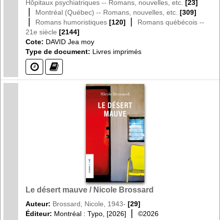
Hôpitaux psychiatriques -- Romans, nouvelles, etc.
[23]
|
Montréal (Québec) -- Romans, nouvelles, etc.
[309]
|
|
Romans humoristiques
[120]
Romans québécois --
21e siècle
[2144]
Cote:
DAVID Jea moy
Type de document:
Livres imprimés
(?)
(?)
Le désert mauve / Nicole Brossard
Auteur:
Brossard, Nicole, 1943-
[29]
|
Éditeur:
Montréal : Typo, [2026]
©2026