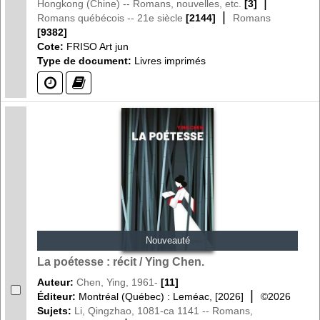
|
Hongkong (Chine) -- Romans, nouvelles, etc.
[3]
|
Romans québécois -- 21e siècle
[2144]
Romans
[9382]
Cote:
FRISO Art jun
Type de document:
Livres imprimés
(?)
(?)
Nouveauté
La poétesse : récit / Ying Chen.
Auteur:
Chen, Ying, 1961-
[11]
|
Éditeur:
Montréal (Québec) : Leméac, [2026]
©2026
Sujets:
Li, Qingzhao, 1081-ca 1141 -- Romans,