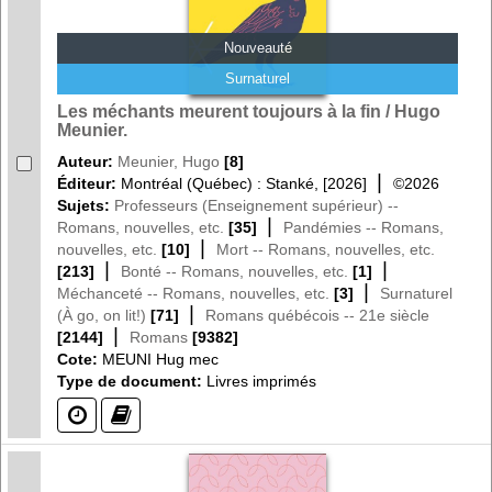
Nouveauté
Surnaturel
Les méchants meurent toujours à la fin / Hugo
Meunier.
Auteur:
Meunier, Hugo
[8]
|
Éditeur:
Montréal (Québec) : Stanké, [2026]
©2026
Sujets:
Professeurs (Enseignement supérieur) --
|
Romans, nouvelles, etc.
[35]
Pandémies -- Romans,
|
nouvelles, etc.
[10]
Mort -- Romans, nouvelles, etc.
|
|
[213]
Bonté -- Romans, nouvelles, etc.
[1]
|
Méchanceté -- Romans, nouvelles, etc.
[3]
Surnaturel
|
(À go, on lit!)
[71]
Romans québécois -- 21e siècle
|
[2144]
Romans
[9382]
Cote:
MEUNI Hug mec
Type de document:
Livres imprimés
(?)
(?)