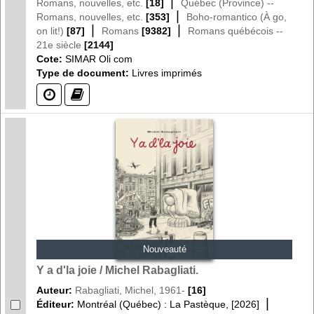
|
Romans, nouvelles, etc.
[18]
Québec (Province) --
|
Romans, nouvelles, etc.
[353]
Boho-romantico (À go,
|
|
on lit!)
[87]
Romans
[9382]
Romans québécois --
21e siècle
[2144]
Cote:
SIMAR Oli com
Type de document:
Livres imprimés
(?)
(?)
Nouveauté
Y a d'la joie / Michel Rabagliati.
Auteur:
Rabagliati, Michel, 1961-
[16]
|
Éditeur:
Montréal (Québec) : La Pastèque, [2026]