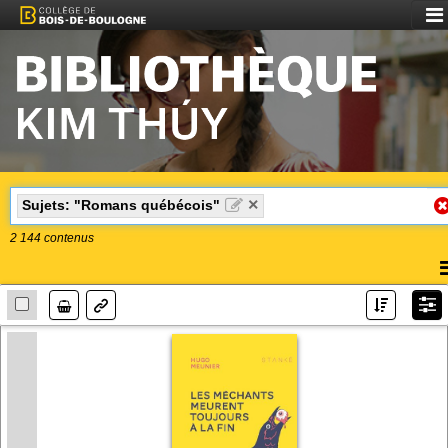
Aff
le
me
×
Sujets: "Romans québécois"
2 144
contenus
A
l
Lien
m