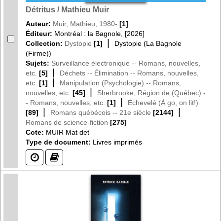
Détritus / Mathieu Muir
Auteur:
Muir, Mathieu, 1980-
[1]
Éditeur:
Montréal : la Bagnole, [2026]
|
Collection:
Dystopie
[1]
Dystopie (La Bagnole
(Firme))
Sujets:
Surveillance électronique -- Romans, nouvelles,
|
etc.
[5]
Déchets -- Élimination -- Romans, nouvelles,
|
etc.
[1]
Manipulation (Psychologie) -- Romans,
|
nouvelles, etc.
[45]
Sherbrooke, Région de (Québec) -
|
- Romans, nouvelles, etc.
[1]
Échevelé (À go, on lit!)
|
|
[89]
Romans québécois -- 21e siècle
[2144]
Romans de science-fiction
[275]
Cote:
MUIR Mat det
Type de document:
Livres imprimés
(?)
(?)