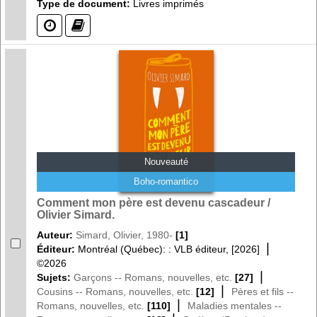
Type de document:
Livres imprimés
(?)
(?)
Nouveauté
Boho-romantico
Comment mon père est devenu cascadeur /
Olivier Simard.
Auteur:
Simard, Olivier, 1980-
[1]
|
Éditeur:
Montréal (Québec): : VLB éditeur, [2026]
©2026
|
Sujets:
Garçons -- Romans, nouvelles, etc.
[27]
|
Cousins -- Romans, nouvelles, etc.
[12]
Pères et fils --
|
Romans, nouvelles, etc.
[110]
Maladies mentales --