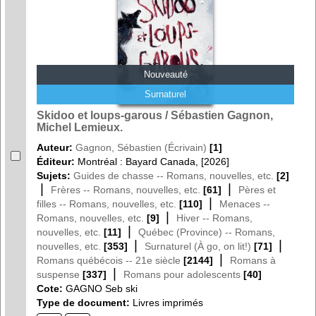
Nouveauté
Surnaturel
Skidoo et loups-garous / Sébastien Gagnon,
Michel Lemieux.
Auteur:
Gagnon, Sébastien (Écrivain)
[1]
Éditeur:
Montréal : Bayard Canada, [2026]
Sujets:
Guides de chasse -- Romans, nouvelles, etc.
[2]
|
|
Frères -- Romans, nouvelles, etc.
[61]
Pères et
|
filles -- Romans, nouvelles, etc.
[110]
Menaces --
|
Romans, nouvelles, etc.
[9]
Hiver -- Romans,
|
nouvelles, etc.
[11]
Québec (Province) -- Romans,
|
|
nouvelles, etc.
[353]
Surnaturel (À go, on lit!)
[71]
|
Romans québécois -- 21e siècle
[2144]
Romans à
|
suspense
[337]
Romans pour adolescents
[40]
Cote:
GAGNO Seb ski
Type de document:
Livres imprimés