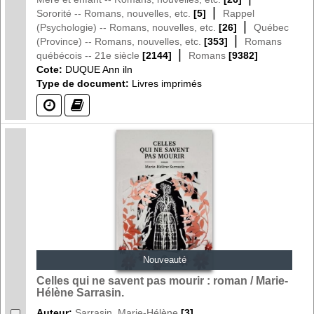
|
Sororité -- Romans, nouvelles, etc.
[5]
Rappel
|
(Psychologie) -- Romans, nouvelles, etc.
[26]
Québec
|
(Province) -- Romans, nouvelles, etc.
[353]
Romans
|
québécois -- 21e siècle
[2144]
Romans
[9382]
Cote:
DUQUE Ann iln
Type de document:
Livres imprimés
(?)
(?)
Nouveauté
Celles qui ne savent pas mourir : roman / Marie-
Hélène Sarrasin.
Auteur:
Sarrasin, Marie-Hélène
[3]