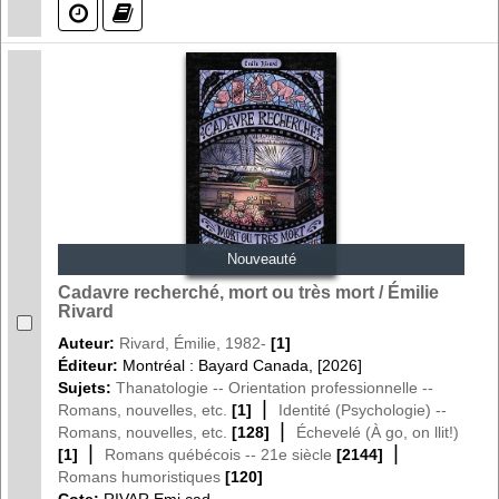
(?)
(?)
Nouveauté
Cadavre recherché, mort ou très mort / Émilie
Rivard
Auteur:
Rivard, Émilie, 1982-
[1]
Éditeur:
Montréal : Bayard Canada, [2026]
Sujets:
Thanatologie -- Orientation professionnelle --
|
Romans, nouvelles, etc.
[1]
Identité (Psychologie) --
|
Romans, nouvelles, etc.
[128]
Échevelé (À go, on llit!)
|
|
[1]
Romans québécois -- 21e siècle
[2144]
Romans humoristiques
[120]
Cote:
RIVAR Emi cad