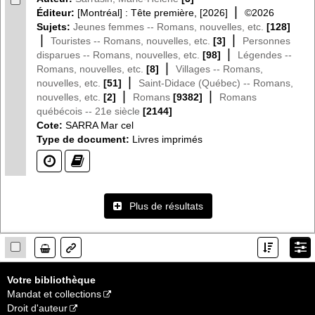
|
Éditeur:
[Montréal] : Tête première, [2026]
©2026
Sujets:
Jeunes femmes -- Romans, nouvelles, etc.
[128]
|
|
Touristes -- Romans, nouvelles, etc.
[3]
Personnes
|
disparues -- Romans, nouvelles, etc.
[98]
Légendes --
|
Romans, nouvelles, etc.
[8]
Villages -- Romans,
|
nouvelles, etc.
[51]
Saint-Didace (Québec) -- Romans,
|
|
nouvelles, etc.
[2]
Romans
[9382]
Romans
québécois -- 21e siècle
[2144]
Cote:
SARRA Mar cel
Type de document:
Livres imprimés
(?)
(?)
Plus de résultats
Lien
Votre bibliothèque
Mandat et collections
Droit d'auteur