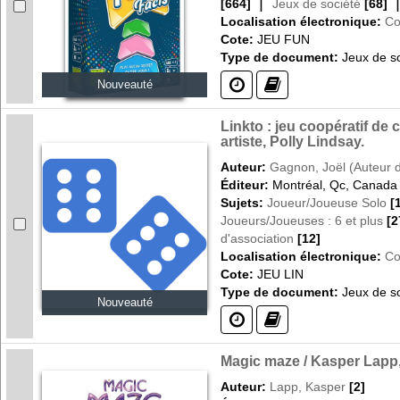
|
[664]
Jeux de société
[68]
Localisation électronique:
Co
Cote:
JEU FUN
Type de document:
Jeux de so
(?)
(?)
Nouveauté
Linkto : jeu coopératif de
artiste, Polly Lindsay.
Auteur:
Gagnon, Joël (Auteur d
Éditeur:
Montréal, Qc, Canada 
Sujets:
Joueur/Joueuse Solo
[
Joueurs/Joueuses : 6 et plus
[2
d'association
[12]
Localisation électronique:
Co
Cote:
JEU LIN
Type de document:
Jeux de so
Nouveauté
(?)
(?)
Magic maze / Kasper Lapp, 
Auteur:
Lapp, Kasper
[2]