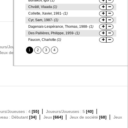
Burlakov, Igor
(1)
Gendr
Chvátil, Vlaada
(1)
Gyom
Collette, Xavier, 1981-
(1)
Heids
Henry
Cyr, Sam, 1987-
(1)
(1)
Dagenais-Lespérance, Thomas, 1988-
(1)
House
Des Pallières, Philippe, 1959-
(1)
Kučer
Faucon, Charlotte
(1)
Lapp,
|
|
eurs/Joueuses : 5
[40]
Joueurs/Joueuses : 6 et plus
[27]
1
2
3
4
|
Jeux de séquence
[2]
Jeux de cartes
[18]
|
|
urs/Joueuses : 4
[55]
Joueurs/Joueuses : 5
[40]
|
|
|
veau : Débutant
[34]
Jeux
[664]
Jeux de société
[68]
Jeux