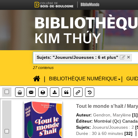
×
Sujets: "Joueurs/Joueuses : 6 et plus"
27
contenus
Accueil
|
|
BIBLIOTHÈQUE NUMÉRIQUE
GUI
Enveloppe
Imprimente
Lien
Téléchargement
Historique
Tout le monde s'haït / Ma
Auteur:
Gendron, Marylène
[1]
Éditeur:
Montréal (Qc) Canada 
Sujets:
Joueurs/Joueuses : 2
[
Durée : 30 à 60 minutes
[32]