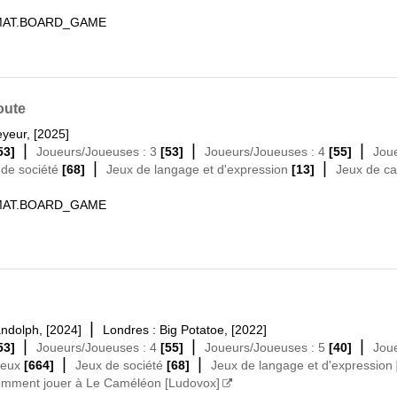
MAT.BOARD_GAME
toute
yeur, [2025]
|
|
|
53]
Joueurs/Joueuses : 3
[53]
Joueurs/Joueuses : 4
[55]
Jou
|
|
de société
[68]
Jeux de langage et d'expression
[13]
Jeux de ca
MAT.BOARD_GAME
|
ndolph, [2024]
Londres : Big Potatoe, [2022]
|
|
|
53]
Joueurs/Joueuses : 4
[55]
Joueurs/Joueuses : 5
[40]
Jou
|
|
Jeux
[664]
Jeux de société
[68]
Jeux de langage et d'expression
mment jouer à Le Caméléon [Ludovox]