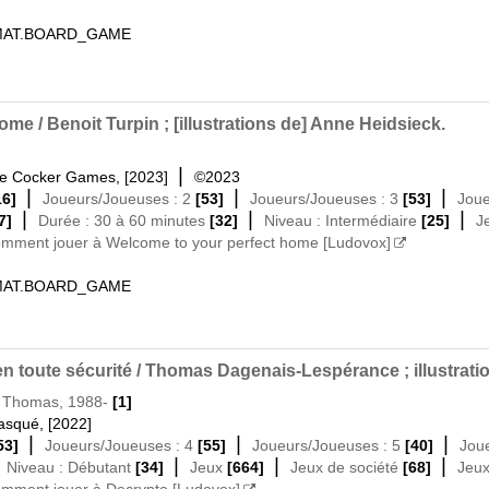
MAT.BOARD_GAME
me / Benoit Turpin ; [illustrations de] Anne Heidsieck.
|
ue Cocker Games, [2023]
©2023
|
|
|
16]
Joueurs/Joueuses : 2
[53]
Joueurs/Joueuses : 3
[53]
Joue
|
|
|
7]
Durée : 30 à 60 minutes
[32]
Niveau : Intermédiaire
[25]
J
mment jouer à Welcome to your perfect home [Ludovox]
MAT.BOARD_GAME
 toute sécurité / Thomas Dagenais-Lespérance ; illustrati
 Thomas, 1988-
[1]
asqué, [2022]
|
|
|
53]
Joueurs/Joueuses : 4
[55]
Joueurs/Joueuses : 5
[40]
Jou
|
|
|
|
Niveau : Débutant
[34]
Jeux
[664]
Jeux de société
[68]
Jeux
mment jouer à Decrypto [Ludovox]