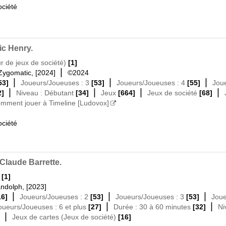
ciété
ic Henry.
r de jeux de société)
[1]
|
Zygomatic, [2024]
©2024
|
|
|
53]
Joueurs/Joueuses : 3
[53]
Joueurs/Joueuses : 4
[55]
Jou
|
|
|
|
2]
Niveau : Débutant
[34]
Jeux
[664]
Jeux de société
[68]
mment jouer à Timeline [Ludovox]
ciété
-Claude Barrette.
[1]
ndolph, [2023]
|
|
|
16]
Joueurs/Joueuses : 2
[53]
Joueurs/Joueuses : 3
[53]
Joue
|
|
oueurs/Joueuses : 6 et plus
[27]
Durée : 30 à 60 minutes
[32]
Ni
|
Jeux de cartes (Jeux de société)
[16]