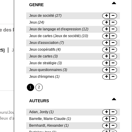
GENRE
Jeux de société
(27)
Jeux 
Jeux
(24)
Jeux 
Jeux de langage et d'expression
(12)
Jeux 
e des Pallières & Hervé Marly.
Jeux de cartes (Jeux de société)
(10)
Jeux
Jeux d'association
(7)
Jeux 
|
|
|
Jeux coopératifs
(4)
25]
Jeux de logique
[1]
Jeux coopératifs
[9]
Jeux de
Jeux de cartes
(3)
Jeux de stratégie
(3)
Jeux-questionnaires
(3)
Jeux d'énigmes
(1)
1
2
AUTEURS
|
|
Adan, Jordy
(1)
Fauco
eurs/Joueuses : 5
[40]
Joueurs/Joueuses : 6 et plus
[27]
Jeux d'association
[12]
Barrette, Marie-Claude
(1)
Fulch
Bernhardt, Alexander
(1)
Gagno