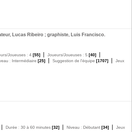
ateur, Lucas Ribeiro ; graphiste, Luis Francisco.
|
|
urs/Joueuses : 4
[55]
Joueurs/Joueuses : 5
[40]
|
|
veau : Intermédiaire
[25]
Suggestion de l'équipe
[1707]
Jeux
|
|
|
Durée : 30 à 60 minutes
[32]
Niveau : Débutant
[34]
Jeux