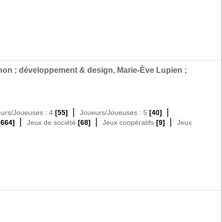
agnon ; développement & design, Marie-Ève Lupien ;
|
|
urs/Joueuses : 4
[55]
Joueurs/Joueuses : 5
[40]
|
|
|
[664]
Jeux de société
[68]
Jeux coopératifs
[9]
Jeux