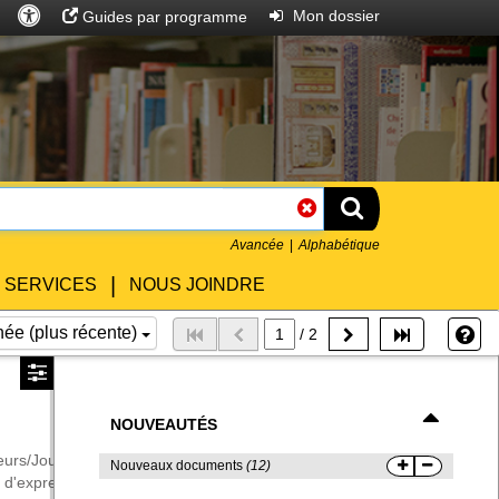
Accès
Rechercher
Entrer
Mon dossier
Guides par programme
universel
Rechercher
Avancée
Alphabétique
|
SERVICES
NOUS JOINDRE
Qu
ée (plus récente)
/ 2
NOUVEAUTÉS
|
|
eurs/Joueuses : 5
[40]
Joueurs/Joueuses : 6 et plus
[27]
Nouveaux documents
(12)
|
 d'expression
[13]
Jeux de cartes (Jeux de société)
[16]