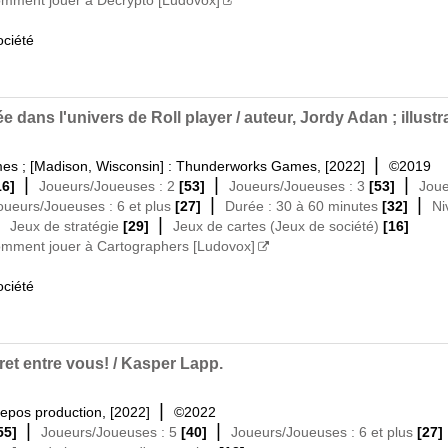
ciété
dans l'univers de Roll player / auteur, Jordy Adan ; illustr
|
ames ; [Madison, Wisconsin] : Thunderworks Games, [2022]
©2019
|
|
|
16]
Joueurs/Joueuses : 2
[53]
Joueurs/Joueuses : 3
[53]
Joue
|
|
oueurs/Joueuses : 6 et plus
[27]
Durée : 30 à 60 minutes
[32]
Ni
|
|
Jeux de stratégie
[29]
Jeux de cartes (Jeux de société)
[16]
mment jouer à Cartographers [Ludovox]
ciété
ret entre vous! / Kasper Lapp.
|
Repos production, [2022]
©2022
|
|
55]
Joueurs/Joueuses : 5
[40]
Joueurs/Joueuses : 6 et plus
[27]