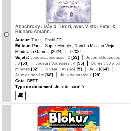
Anachrony / Dávid Turczi, avec Viktor Peter &
Richard Amann.
Auteur:
Turczi, Dávid
[1]
Éditeur:
Paris : Super Meeple ; Rancho Mission Viejo :
|
Mindclash Games, [2024]
©2024
|
Sujets:
Joueurs/Joueuses : 2
[53]
Joueurs/Joueuses
|
|
: 3
[53]
Joueurs/Joueuses : 4
[55]
Durée : 30 à 60
|
|
|
minutes
[32]
Niveau : Avancé
[5]
Jeux
[664]
|
Jeux de société
[68]
Jeux de stratégie
[29]
Cote:
DEPT
Type de document:
Jeux de société
(?)