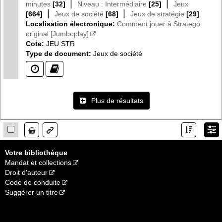
|
|
minutes
[32]
Niveau : Intermédiaire
[25]
Jeux
|
|
[664]
Jeux de société
[68]
Jeux de stratégie
[29]
Localisation électronique:
Comment jouer à Stratego
original [Jumboplay]
Cote:
JEU STR
Type de document:
Jeux de société
(?)
(?)
Plus de résultats
Lien
Votre bibliothèque
Mandat et collections
Droit d'auteur
Code de conduite
Suggérer un titre