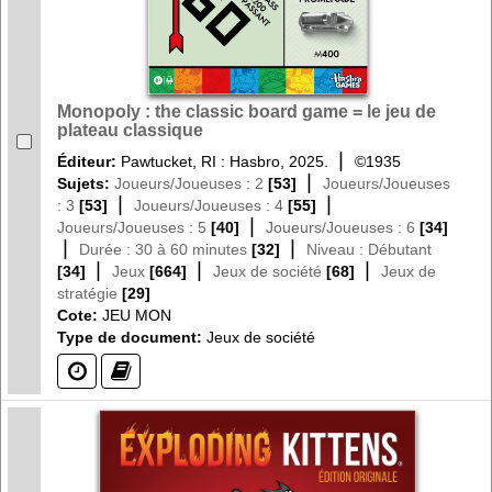
Monopoly : the classic board game = le jeu de
plateau classique
|
Éditeur:
Pawtucket, RI : Hasbro, 2025.
©1935
|
Sujets:
Joueurs/Joueuses : 2
[53]
Joueurs/Joueuses
|
|
: 3
[53]
Joueurs/Joueuses : 4
[55]
|
Joueurs/Joueuses : 5
[40]
Joueurs/Joueuses : 6
[34]
|
|
Durée : 30 à 60 minutes
[32]
Niveau : Débutant
|
|
|
[34]
Jeux
[664]
Jeux de société
[68]
Jeux de
stratégie
[29]
Cote:
JEU MON
Type de document:
Jeux de société
(?)
(?)