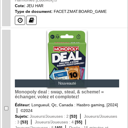
Cote:
JEU HAR
Type de document:
FACET.ZMAT.BOARD_GAME
(?)
(?)
Nouveauté
Monopoly deal : swap, steal, & scheme! =
échanger, volez et complotez!
Éditeur:
Longueuil, Qc, Canada : Hasbro gaming, [2024]
|
©2024
|
Sujets:
Joueurs/Joueuses : 2
[53]
Joueurs/Joueuses
|
|
: 3
[53]
Joueurs/Joueuses : 4
[55]
|
Joueurs/Joueuses : 5
[40]
Durée : 15 minutes et