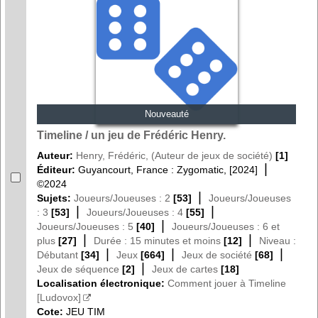
Nouveauté
Timeline / un jeu de Frédéric Henry.
Auteur:
Henry, Frédéric, (Auteur de jeux de société)
[1]
|
Éditeur:
Guyancourt, France : Zygomatic, [2024]
©2024
|
Sujets:
Joueurs/Joueuses : 2
[53]
Joueurs/Joueuses
|
|
: 3
[53]
Joueurs/Joueuses : 4
[55]
|
Joueurs/Joueuses : 5
[40]
Joueurs/Joueuses : 6 et
|
|
plus
[27]
Durée : 15 minutes et moins
[12]
Niveau :
|
|
|
Débutant
[34]
Jeux
[664]
Jeux de société
[68]
|
Jeux de séquence
[2]
Jeux de cartes
[18]
Localisation électronique:
Comment jouer à Timeline
[Ludovox]
Cote:
JEU TIM