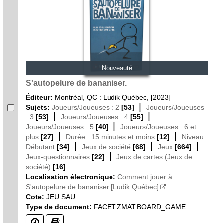
Nouveauté
S'autopelure de bananiser.
Éditeur:
Montréal, QC : Ludik Québec, [2023]
|
Sujets:
Joueurs/Joueuses : 2
[53]
Joueurs/Joueuses
|
|
: 3
[53]
Joueurs/Joueuses : 4
[55]
|
Joueurs/Joueuses : 5
[40]
Joueurs/Joueuses : 6 et
|
|
plus
[27]
Durée : 15 minutes et moins
[12]
Niveau :
|
|
|
Débutant
[34]
Jeux de société
[68]
Jeux
[664]
|
Jeux-questionnaires
[22]
Jeux de cartes (Jeux de
société)
[16]
Localisation électronique:
Comment jouer à
S'autopelure de bananiser [Ludik Québec]
Cote:
JEU SAU
Type de document:
FACET.ZMAT.BOARD_GAME
(?)
(?)