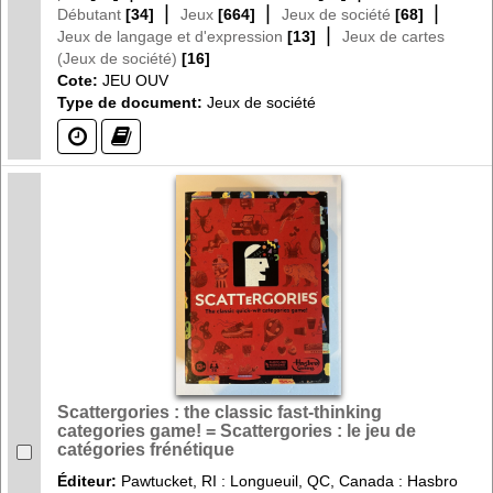
|
|
|
Débutant
[34]
Jeux
[664]
Jeux de société
[68]
|
Jeux de langage et d'expression
[13]
Jeux de cartes
(Jeux de société)
[16]
Cote:
JEU OUV
Type de document:
Jeux de société
(?)
(?)
Scattergories : the classic fast-thinking
categories game! = Scattergories : le jeu de
catégories frénétique
Éditeur:
Pawtucket, RI : Longueuil, QC, Canada : Hasbro