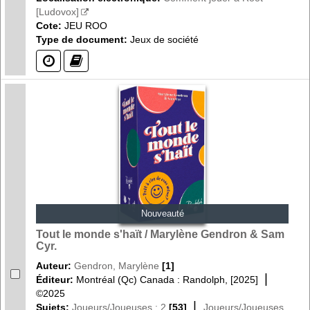
[Ludovox]
Cote:
JEU ROO
Type de document:
Jeux de société
(?)
(?)
Nouveauté
Tout le monde s'haït / Marylène Gendron & Sam
Cyr.
Auteur:
Gendron, Marylène
[1]
|
Éditeur:
Montréal (Qc) Canada : Randolph, [2025]
©2025
|
Sujets:
Joueurs/Joueuses : 2
[53]
Joueurs/Joueuses