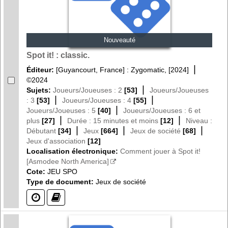
Nouveauté
Spot it! : classic.
|
Éditeur:
[Guyancourt, France] : Zygomatic, [2024]
©2024
|
Sujets:
Joueurs/Joueuses : 2
[53]
Joueurs/Joueuses
|
|
: 3
[53]
Joueurs/Joueuses : 4
[55]
|
Joueurs/Joueuses : 5
[40]
Joueurs/Joueuses : 6 et
|
|
plus
[27]
Durée : 15 minutes et moins
[12]
Niveau :
|
|
|
Débutant
[34]
Jeux
[664]
Jeux de société
[68]
Jeux d'association
[12]
Localisation électronique:
Comment jouer à Spot it!
[Asmodee North America]
Cote:
JEU SPO
Type de document:
Jeux de société
(?)
(?)