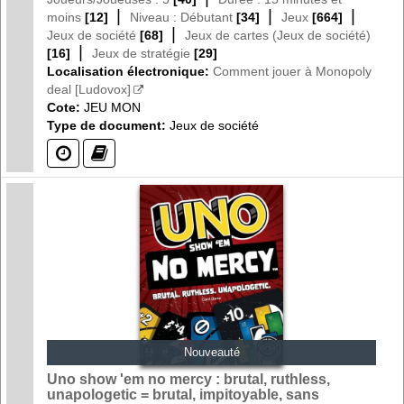
|
|
|
moins
[12]
Niveau : Débutant
[34]
Jeux
[664]
|
Jeux de société
[68]
Jeux de cartes (Jeux de société)
|
[16]
Jeux de stratégie
[29]
Localisation électronique:
Comment jouer à Monopoly
deal [Ludovox]
Cote:
JEU MON
Type de document:
Jeux de société
(?)
(?)
Nouveauté
Uno show 'em no mercy : brutal, ruthless,
unapologetic = brutal, impitoyable, sans