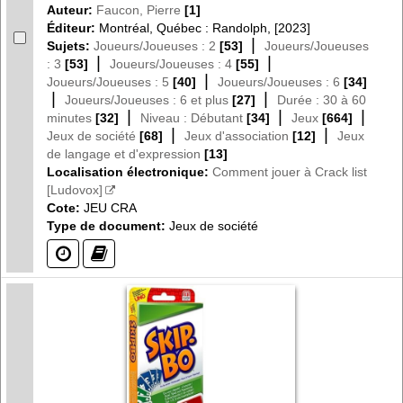
Auteur:
Faucon, Pierre
[1]
Éditeur:
Montréal, Québec : Randolph, [2023]
|
Sujets:
Joueurs/Joueuses : 2
[53]
Joueurs/Joueuses
|
|
: 3
[53]
Joueurs/Joueuses : 4
[55]
|
Joueurs/Joueuses : 5
[40]
Joueurs/Joueuses : 6
[34]
|
|
Joueurs/Joueuses : 6 et plus
[27]
Durée : 30 à 60
|
|
|
minutes
[32]
Niveau : Débutant
[34]
Jeux
[664]
|
|
Jeux de société
[68]
Jeux d'association
[12]
Jeux
de langage et d'expression
[13]
Localisation électronique:
Comment jouer à Crack list
[Ludovox]
Cote:
JEU CRA
Type de document:
Jeux de société
(?)
(?)