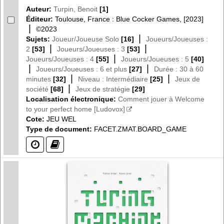
Auteur:
Turpin, Benoit
[1]
Éditeur:
Toulouse, France : Blue Cocker Games, [2023]
|
©2023
|
Sujets:
Joueur/Joueuse Solo
[16]
Joueurs/Joueuses :
|
|
2
[53]
Joueurs/Joueuses : 3
[53]
|
Joueurs/Joueuses : 4
[55]
Joueurs/Joueuses : 5
[40]
|
|
Joueurs/Joueuses : 6 et plus
[27]
Durée : 30 à 60
|
|
minutes
[32]
Niveau : Intermédiaire
[25]
Jeux de
|
société
[68]
Jeux de stratégie
[29]
Localisation électronique:
Comment jouer à Welcome
to your perfect home [Ludovox]
Cote:
JEU WEL
Type de document:
FACET.ZMAT.BOARD_GAME
(?)
(?)