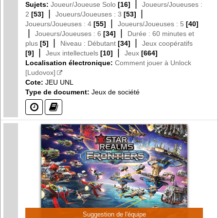
|
Sujets:
Joueur/Joueuse Solo
[16]
Joueurs/Joueuses :
|
|
2
[53]
Joueurs/Joueuses : 3
[53]
|
Joueurs/Joueuses : 4
[55]
Joueurs/Joueuses : 5
[40]
|
|
Joueurs/Joueuses : 6
[34]
Durée : 60 minutes et
|
|
plus
[5]
Niveau : Débutant
[34]
Jeux coopératifs
|
|
[9]
Jeux intellectuels
[10]
Jeux
[664]
Localisation électronique:
Comment jouer à Unlock
[Ludovox]
Cote:
JEU UNL
Type de document:
Jeux de société
(?)
(?)
Suggestion de l'équipe