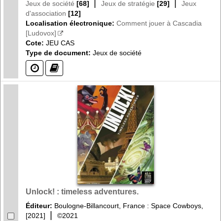
|
|
Jeux de société
[68]
Jeux de stratégie
[29]
Jeux
d'association
[12]
Localisation électronique:
Comment jouer à Cascadia
[Ludovox]
Cote:
JEU CAS
Type de document:
Jeux de société
(?)
(?)
Unlock! : timeless adventures.
Éditeur:
Boulogne-Billancourt, France : Space Cowboys,
|
[2021]
©2021