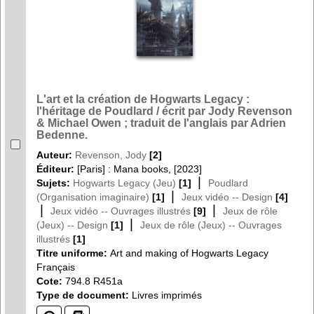
L'art et la création de Hogwarts Legacy :
l'héritage de Poudlard / écrit par Jody Revenson
& Michael Owen ; traduit de l'anglais par Adrien
Bedenne.
Auteur:
Revenson, Jody
[2]
Éditeur:
[Paris] : Mana books, [2023]
|
Sujets:
Hogwarts Legacy (Jeu)
[1]
Poudlard
|
(Organisation imaginaire)
[1]
Jeux vidéo -- Design
[4]
|
|
Jeux vidéo -- Ouvrages illustrés
[9]
Jeux de rôle
|
(Jeux) -- Design
[1]
Jeux de rôle (Jeux) -- Ouvrages
illustrés
[1]
Titre uniforme:
Art and making of Hogwarts Legacy
Français
Cote:
794.8 R451a
Type de document:
Livres imprimés