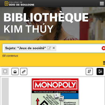
Aff
le
me
×
Sujets: "Jeux de société"
68
contenus
A
l
Lien
m