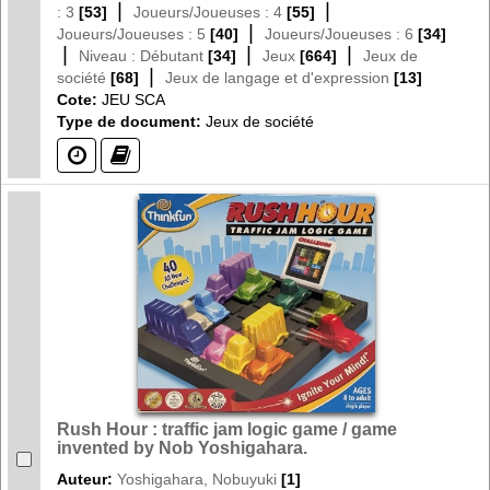
|
|
: 3
[53]
Joueurs/Joueuses : 4
[55]
|
Joueurs/Joueuses : 5
[40]
Joueurs/Joueuses : 6
[34]
|
|
|
Niveau : Débutant
[34]
Jeux
[664]
Jeux de
|
société
[68]
Jeux de langage et d'expression
[13]
Cote:
JEU SCA
Type de document:
Jeux de société
(?)
(?)
Rush Hour : traffic jam logic game / game
invented by Nob Yoshigahara.
Auteur:
Yoshigahara, Nobuyuki
[1]