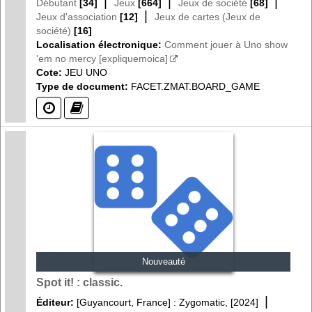
|
|
|
Débutant
[34]
Jeux
[664]
Jeux de société
[68]
|
Jeux d'association
[12]
Jeux de cartes (Jeux de
société)
[16]
Localisation électronique:
Comment jouer à Uno show
'em no mercy [expliquemoica]
Cote:
JEU UNO
Type de document:
FACET.ZMAT.BOARD_GAME
(?)
(?)
Nouveauté
Spot it! : classic.
|
Éditeur:
[Guyancourt, France] : Zygomatic, [2024]