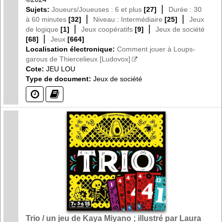
|
Sujets:
Joueurs/Joueuses : 6 et plus
[27]
Durée : 30
|
|
à 60 minutes
[32]
Niveau : Intermédiaire
[25]
Jeux
|
|
de logique
[1]
Jeux coopératifs
[9]
Jeux de société
|
[68]
Jeux
[664]
Localisation électronique:
Comment jouer à Loups-
garous de Thiercelieux [Ludovox]
Cote:
JEU LOU
Type de document:
Jeux de société
(?)
(?)
Trio / un jeu de Kaya Miyano ; illustré par Laura