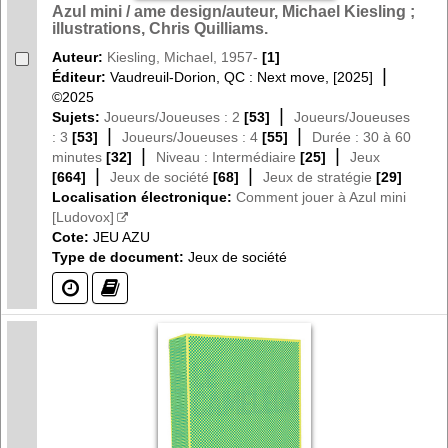
Azul mini / ame design/auteur, Michael Kiesling ;
illustrations, Chris Quilliams.
Auteur:
Kiesling, Michael, 1957-
[1]
|
Éditeur:
Vaudreuil-Dorion, QC : Next move, [2025]
©2025
|
Sujets:
Joueurs/Joueuses : 2
[53]
Joueurs/Joueuses
|
|
: 3
[53]
Joueurs/Joueuses : 4
[55]
Durée : 30 à 60
|
|
minutes
[32]
Niveau : Intermédiaire
[25]
Jeux
|
|
[664]
Jeux de société
[68]
Jeux de stratégie
[29]
Localisation électronique:
Comment jouer à Azul mini
[Ludovox]
Cote:
JEU AZU
Type de document:
Jeux de société
(?)
(?)