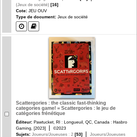
(Jeux de société)
[16]
Cote:
JEU OUV
Type de document:
Jeux de société
(?)
(?)
Scattergories : the classic fast-thinking
categories game! = Scattergories : le jeu de
catégories frénétique
Éditeur:
Pawtucket, RI : Longueuil, QC, Canada : Hasbro
|
Gaming, [2023]
©2023
|
Sujets:
Joueurs/Joueuses : 2
[53]
Joueurs/Joueuses