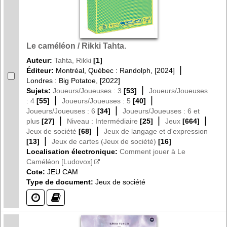
Le caméléon / Rikki Tahta.
Auteur:
Tahta, Rikki
[1]
|
Éditeur:
Montréal, Québec : Randolph, [2024]
Londres : Big Potatoe, [2022]
|
Sujets:
Joueurs/Joueuses : 3
[53]
Joueurs/Joueuses
|
|
: 4
[55]
Joueurs/Joueuses : 5
[40]
|
Joueurs/Joueuses : 6
[34]
Joueurs/Joueuses : 6 et
|
|
|
plus
[27]
Niveau : Intermédiaire
[25]
Jeux
[664]
|
Jeux de société
[68]
Jeux de langage et d'expression
|
[13]
Jeux de cartes (Jeux de société)
[16]
Localisation électronique:
Comment jouer à Le
Caméléon [Ludovox]
Cote:
JEU CAM
Type de document:
Jeux de société
(?)
(?)