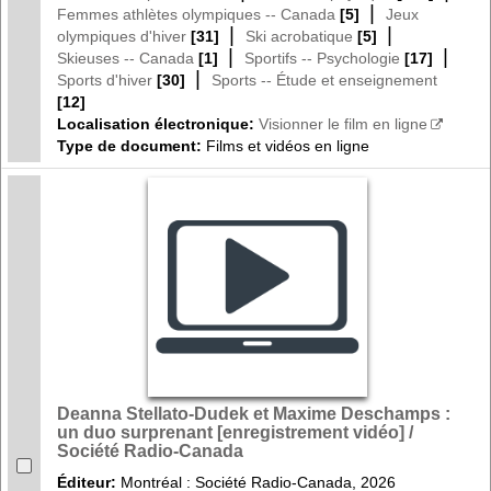
|
Femmes athlètes olympiques -- Canada
[5]
Jeux
|
|
olympiques d'hiver
[31]
Ski acrobatique
[5]
|
|
Skieuses -- Canada
[1]
Sportifs -- Psychologie
[17]
|
Sports d'hiver
[30]
Sports -- Étude et enseignement
[12]
Localisation électronique:
Visionner le film en ligne
Type de document:
Films et vidéos en ligne
Deanna Stellato-Dudek et Maxime Deschamps :
un duo surprenant [enregistrement vidéo] /
Société Radio-Canada
Éditeur:
Montréal : Société Radio-Canada, 2026