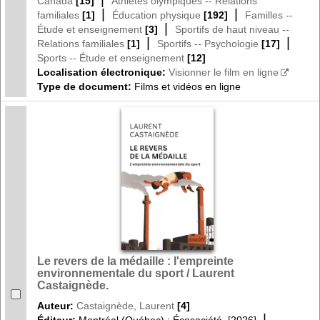
Canada
[15]
Athlètes olympiques -- Relations
|
|
familiales
[1]
Éducation physique
[192]
Familles --
|
Étude et enseignement
[3]
Sportifs de haut niveau --
|
|
Relations familiales
[1]
Sportifs -- Psychologie
[17]
Sports -- Étude et enseignement
[12]
Localisation électronique:
Visionner le film en ligne
Type de document:
Films et vidéos en ligne
Le revers de la médaille : l'empreinte
environnementale du sport / Laurent
Castaignède.
Auteur:
Castaignède, Laurent
[4]
|
Éditeur:
Montréal (Québec) : Écosociété, [2026]