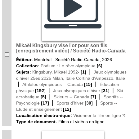
Mikaël Kingsbury vise l'or pour son fils
[enregistrement vidéo] / Société Radio-Canada
Éditeur:
Montréal : Société Radio-Canada, 2026
Collection:
Podium : Le rêve olympique
[6]
|
Sujets:
Kingsbury, Mikaël 1992-
[1]
Jeux olympiques
d'hiver 25es 2026 Milan, Italie Cortina d'Ampezzo, Italie
|
|
Athlètes olympiques -- Canada
[15]
Éducation
|
|
physique
[192]
Jeux olympiques d'hiver
[31]
Ski
|
|
acrobatique
[5]
Skieurs -- Canada
[7]
Sportifs --
|
|
Psychologie
[17]
Sports d'hiver
[30]
Sports --
Étude et enseignement
[12]
Localisation électronique:
Visionner le film en ligne
Type de document:
Films et vidéos en ligne