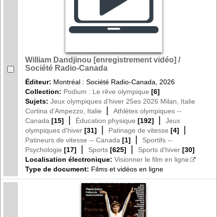
William Dandjinou [enregistrement vidéo] /
Société Radio-Canada
Éditeur:
Montréal : Société Radio-Canada, 2026
Collection:
Podium : Le rêve olympique
[6]
Sujets:
Jeux olympiques d'hiver 25es 2026 Milan, Italie
|
Cortina d'Ampezzo, Italie
Athlètes olympiques --
|
|
Canada
[15]
Éducation physique
[192]
Jeux
|
|
olympiques d'hiver
[31]
Patinage de vitesse
[4]
|
Patineurs de vitesse -- Canada
[1]
Sportifs --
|
|
Psychologie
[17]
Sports
[625]
Sports d'hiver
[30]
Localisation électronique:
Visionner le film en ligne
Type de document:
Films et vidéos en ligne