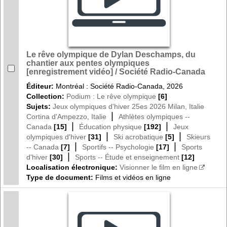
Le rêve olympique de Dylan Deschamps, du
chantier aux pentes olympiques
[enregistrement vidéo] / Société Radio-Canada
Éditeur:
Montréal : Société Radio-Canada, 2026
Collection:
Podium : Le rêve olympique
[6]
Sujets:
Jeux olympiques d'hiver 25es 2026 Milan, Italie
|
Cortina d'Ampezzo, Italie
Athlètes olympiques --
|
|
Canada
[15]
Éducation physique
[192]
Jeux
|
|
olympiques d'hiver
[31]
Ski acrobatique
[5]
Skieurs
|
|
-- Canada
[7]
Sportifs -- Psychologie
[17]
Sports
|
d'hiver
[30]
Sports -- Étude et enseignement
[12]
Localisation électronique:
Visionner le film en ligne
Type de document:
Films et vidéos en ligne