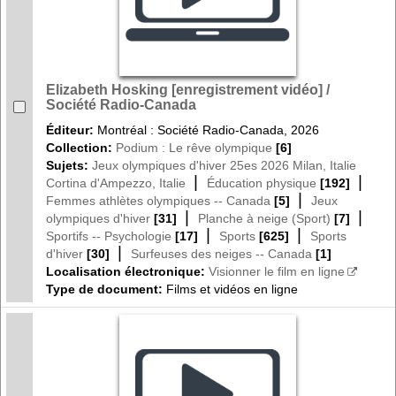
Elizabeth Hosking [enregistrement vidéo] /
Société Radio-Canada
Éditeur:
Montréal : Société Radio-Canada, 2026
Collection:
Podium : Le rêve olympique
[6]
Sujets:
Jeux olympiques d'hiver 25es 2026 Milan, Italie
|
|
Cortina d'Ampezzo, Italie
Éducation physique
[192]
|
Femmes athlètes olympiques -- Canada
[5]
Jeux
|
|
olympiques d'hiver
[31]
Planche à neige (Sport)
[7]
|
|
Sportifs -- Psychologie
[17]
Sports
[625]
Sports
|
d'hiver
[30]
Surfeuses des neiges -- Canada
[1]
Localisation électronique:
Visionner le film en ligne
Type de document:
Films et vidéos en ligne