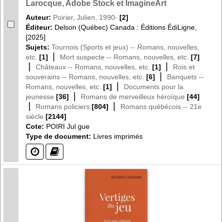
Larocque, Adobe Stock et ImagineArt
Auteur:
Poirier, Julien, 1990-
[2]
Éditeur:
Delson (Québec) Canada : Éditions ÉdiLigne,
[2025]
Sujets:
Tournois (Sports et jeux) -- Romans, nouvelles,
|
etc.
[1]
Mort suspecte -- Romans, nouvelles, etc.
[7]
|
|
Châteaux -- Romans, nouvelles, etc.
[1]
Rois et
|
souverains -- Romans, nouvelles, etc.
[6]
Banquets --
|
Romans, nouvelles, etc.
[1]
Documents pour la
|
jeunesse
[36]
Romans de merveilleux héroïque
[44]
|
|
Romans policiers
[804]
Romans québécois -- 21e
siècle
[2144]
Cote:
POIRI Jul gue
Type de document:
Livres imprimés
(?)
(?)