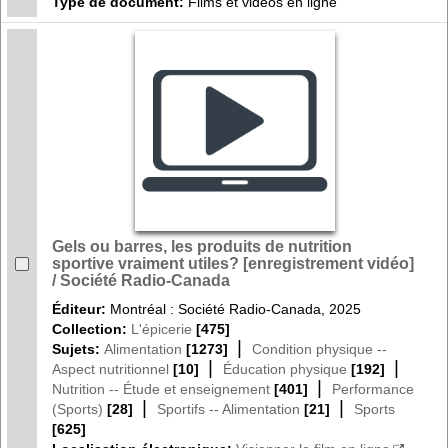
Type de document:
Films et vidéos en ligne
Gels ou barres, les produits de nutrition
sportive vraiment utiles? [enregistrement vidéo]
/ Société Radio-Canada
Éditeur:
Montréal : Société Radio-Canada, 2025
Collection:
L'épicerie
[475]
|
Sujets:
Alimentation
[1273]
Condition physique --
|
|
Aspect nutritionnel
[10]
Éducation physique
[192]
|
Nutrition -- Étude et enseignement
[401]
Performance
|
|
(Sports)
[28]
Sportifs -- Alimentation
[21]
Sports
[625]