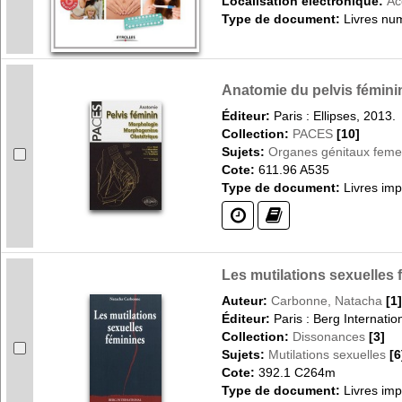
Localisation électronique:
Ac
Type de document:
Livres nu
Anatomie du pelvis féminin 
Éditeur:
Paris : Ellipses, 2013.
Collection:
PACES
[10]
Sujets:
Organes génitaux femel
Cote:
611.96 A535
Type de document:
Livres im
(?)
(?)
Les mutilations sexuelles
Auteur:
Carbonne, Natacha
[1]
Éditeur:
Paris : Berg Internatio
Collection:
Dissonances
[3]
Sujets:
Mutilations sexuelles
[6
Cote:
392.1 C264m
Type de document:
Livres im