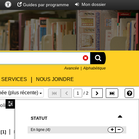
Accès
Rechercher
Entrer
Mon dossier
Guides par programme
universel
Rechercher
Avancée
Alphabétique
|
SERVICES
NOUS JOINDRE
Qu
ée (plus récente)
/ 2
aroline Ernesty, Agathe Moreaux ; préface de Laura
STATUT
En ligne
(4)
|
|
[1]
Femmes -- Sexualité -- France -- Enquêtes
[1]
Hygiène