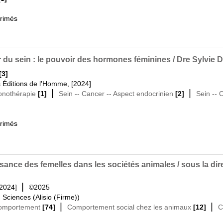
primés
cer du sein : le pouvoir des hormones féminines / Dre Sylvie 
[3]
s Éditions de l'Homme, [2024]
|
|
onothérapie
[1]
Sein -- Cancer -- Aspect endocrinien
[2]
Sein -- 
primés
issance des femelles dans les sociétés animales / sous la di
|
[2024]
©2025
|
Sciences (Alisio (Firme))
|
|
comportement
[74]
Comportement social chez les animaux
[12]
C