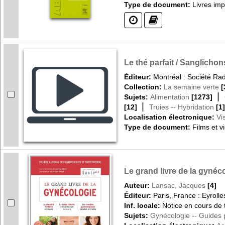
Type de document:
Livres im
(?)
(?)
Le thé parfait / Sanglich
Éditeur:
Montréal : Société Ra
Collection:
La semaine verte
[
|
Sujets:
Alimentation
[1273]
|
[12]
Truies -- Hybridation
[1]
Localisation électronique:
Vi
Type de document:
Films et v
Le grand livre de la gynéc
Auteur:
Lansac, Jacques
[4]
Éditeur:
Paris, France : Eyroll
Inf. locale:
Notice en cours de t
Sujets:
Gynécologie -- Guides