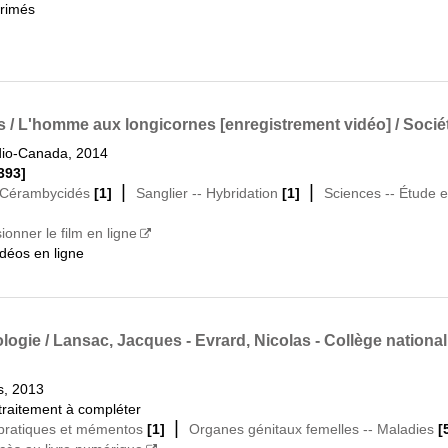
primés
ons / L'homme aux longicornes [enregistrement vidéo] / Soc
dio-Canada, 2014
393]
|
|
Cérambycidés
[1]
Sanglier -- Hybridation
[1]
Sciences -- Étude 
sionner le film en ligne
idéos en ligne
ologie / Lansac, Jacques - Evrard, Nicolas - Collège nationa
es, 2013
raitement à compléter
|
 pratiques et mémentos
[1]
Organes génitaux femelles -- Maladies
[