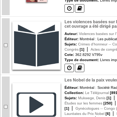
Type de document:
Livres im
(?)
(?)
Les violences basées sur l
cet ouvrage a été dirigé p
Auteur:
Violences basées sur l'
Éditeur:
Montréal : Les public
Sujets:
Crimes d'honneur -- C
|
Congrès
[1]
Actes de congr
Cote:
362.8292 V795v
Type de document:
Livres im
(?)
(?)
Les Nobel de la paix veule
Éditeur:
Montréal : Société Ra
Collection:
Le Téléjournal
[89
Sujets:
Mukwege, Denis
[1]
Études sur les femmes
[250]
|
[1]
Gynécologues -- Congo 
|
Lauréates du Prix Nobel
[6]