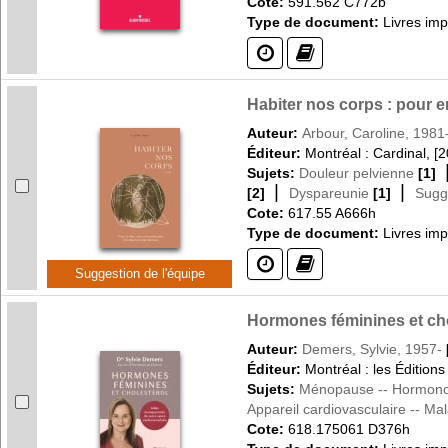
Cote:
591.562 C772b
Type de document:
Livres im
(?)
(?)
Habiter nos corps : pour e
Auteur:
Arbour, Caroline, 1981
Éditeur:
Montréal : Cardinal, [
Sujets:
Douleur pelvienne
[1]
|
|
[2]
Dyspareunie
[1]
Sugge
Cote:
617.55 A666h
Type de document:
Livres im
(?)
(?)
Suggestion de l'équipe
Hormones féminines et chol
Auteur:
Demers, Sylvie, 1957-
Éditeur:
Montréal : les Édition
Sujets:
Ménopause -- Hormono
Appareil cardiovasculaire -- Mal
Cote:
618.175061 D376h