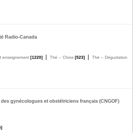
iété Radio-Canada
|
|
et enseignement
[1220]
Thé -- Chine
[523]
Thé -- Dégustation
l des gynécologues et obstétriciens français (CNGOF)
5]