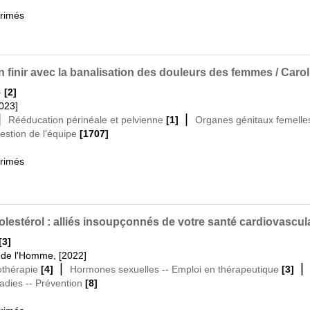
primés
n finir avec la banalisation des douleurs des femmes / Carol
-
[2]
2023]
|
|
Rééducation périnéale et pelvienne
[1]
Organes génitaux femelles
stion de l'équipe
[1707]
primés
estérol : alliés insoupçonnés de votre santé cardiovascula
[3]
s de l'Homme, [2022]
|
thérapie
[4]
Hormones sexuelles -- Emploi en thérapeutique
[3]
adies -- Prévention
[8]