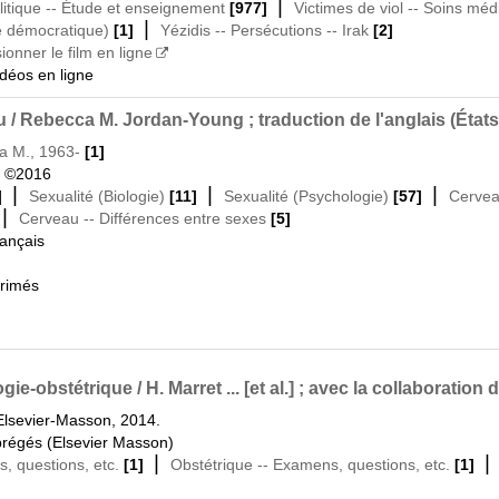
|
litique -- Étude et enseignement
[977]
Victimes de viol -- Soins mé
|
e démocratique)
[1]
Yézidis -- Persécutions -- Irak
[2]
sionner le film en ligne
idéos en ligne
/ Rebecca M. Jordan-Young ; traduction de l'anglais (États-
a M., 1963-
[1]
|
©2016
|
|
|
]
Sexualité (Biologie)
[11]
Sexualité (Psychologie)
[57]
Cervea
|
Cerveau -- Différences entre sexes
[5]
rançais
primés
obstétrique / H. Marret ... [et al.] ; avec la collaboration de 
 Elsevier-Masson, 2014.
régés (Elsevier Masson)
|
, questions, etc.
[1]
Obstétrique -- Examens, questions, etc.
[1]