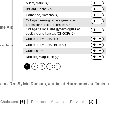
Audet, Marie
(1)
Demer
Brillant, Rachel
(1)
Du Mo
Carbonne, Natacha
(1)
El-Ha
Collège d'enseignement général et
Ernes
professionnel de Rosemont
(1)
ine Arbour ; photos et illustrations par Paula Youwakim.
Evrar
Collège national des gynécologues et
Grave
obstétriciens français (CNGOF)
(1)
Cooke, Lucy, 1970-
(1)
Jorda
|
Journa
Cooke, Lucy, 1970- Bitch
(1)
 -- Aspect anthropologique
[1]
Douleur chronique chez la femme
Merci
Curio.ca
(3)
Tremb
Debilde, Marguerite
(1)
Journ
Labrè
1
2
3
4
5
Angie
ire / Dre Sylvie Demers, autrice d'Hormones au féminin.
|
|
|
Cholestérol
[6]
Femmes -- Maladies -- Prévention
[1]