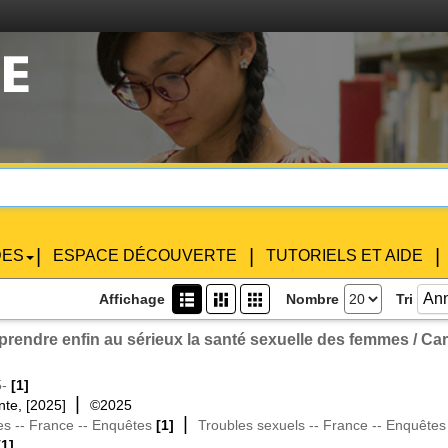
|
|
|
DES
ESPACE DÉCOUVERTE
TUTORIELS ET AIDE
Ann
Affichage
(?)
(?)
(?)
Nombre
Tri
: prendre enfin au sérieux la santé sexuelle des femmes / C
5-
[1]
|
inte, [2025]
©2025
|
s -- France -- Enquêtes
[1]
Troubles sexuels -- France -- Enquêtes
[1]