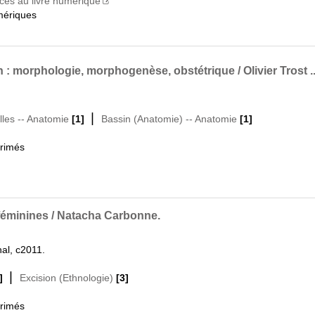
cès au livre numérique
mériques
: morphologie, morphogenèse, obstétrique / Olivier Trost ... [
|
les -- Anatomie
[1]
Bassin (Anatomie) -- Anatomie
[1]
primés
 féminines / Natacha Carbonne.
nal, c2011.
|
]
Excision (Ethnologie)
[3]
primés