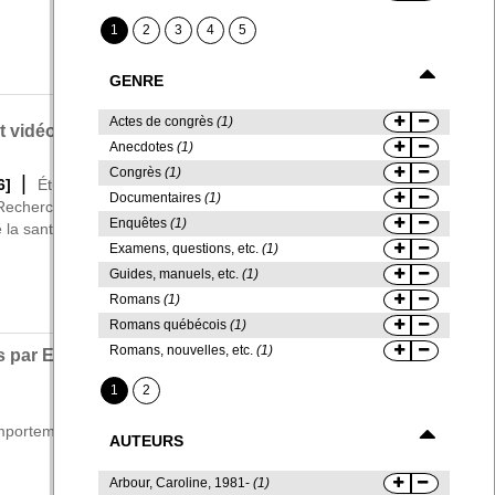
1
2
3
4
5
GENRE
Actes de congrès
(1)
trait
nt vidéo] / Société Radio-Canada
Anecdotes
(1)
Congrès
(1)
|
|
6]
Études cliniques -- Canada -- Conception
[1]
Études sur les
Documentaires
(1)
|
 Recherche -- Canada
[1]
Femmes -- Services de santé --
|
Enquêtes
(1)
 la santé -- Étude et enseignement
[584]
Services de santé
Examens, questions, etc.
(1)
Guides, manuels, etc.
(1)
Romans
(1)
Romans québécois
(1)
Romans, nouvelles, etc.
(1)
is par Esther Ménévis.
1
2
|
portement social chez les animaux -- Anecdotes
[1]
Anecdotes
AUTEURS
Arbour, Caroline, 1981-
(1)
Del F