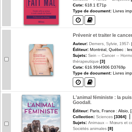
Cote:
618.1 E71p
Type de document:
Livres im
(?)
(?)
Prévenir et traiter le can
Auteur:
Demers, Sylvie, 1957-
Éditeur:
Montréal, Québec : le
Sujets:
Sein -- Cancer -- Horm
thérapeutique
[3]
Cote:
616.9944906 D3769p
Type de document:
Livres im
(?)
(?)
L'animal féministe : la pu
Goodall.
Éditeur:
Paris, France : Alisio, 
Collection:
Sciences
[3364]
Sujets:
Animaux -- Mœurs et 
Sociétés animales
[8]