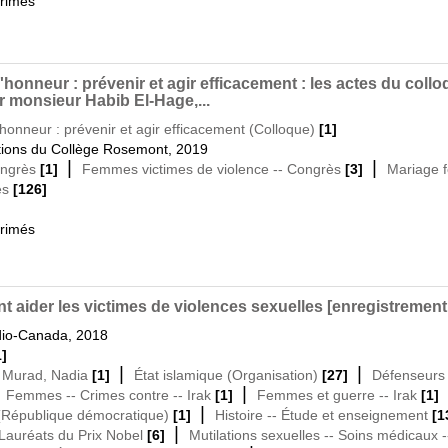
primés
'honneur : prévenir et agir efficacement : les actes du collo
ar monsieur Habib El-Hage,...
honneur : prévenir et agir efficacement (Colloque)
[1]
ations du Collège Rosemont, 2019
|
|
ongrès
[1]
Femmes victimes de violence -- Congrès
[3]
Mariage f
ès
[126]
primés
nt aider les victimes de violences sexuelles [enregistremen
dio-Canada, 2018
1]
|
|
|
Murad, Nadia
[1]
État islamique (Organisation)
[27]
Défenseurs 
|
|
Femmes -- Crimes contre -- Irak
[1]
Femmes et guerre -- Irak
[1]
|
(République démocratique)
[1]
Histoire -- Étude et enseignement
[1
|
Lauréats du Prix Nobel
[6]
Mutilations sexuelles -- Soins médicaux