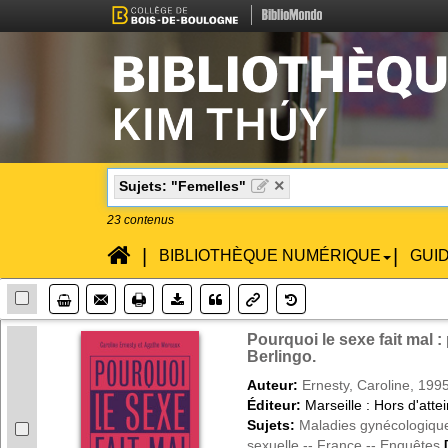
×
Sujets: "Femelles"
23
contenus
Accueil
|
|
BIBLIOTHÈQUE NUMÉRIQUE
GUI
Enveloppe
Imprimente
Lien
Téléchargement
Historique
Pourquoi le sexe fait mal 
Berlingo.
Auteur:
Ernesty, Caroline, 199
Éditeur:
Marseille : Hors d'atte
Sujets:
Maladies gynécologique
sexuelle -- France -- Enquêtes