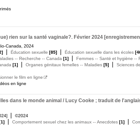
primés
ue) rien sur la santé vaginale?. Février 2024 [enregistreme
dio-Canada, 2024
|
|
2]
Éducation sexuelle
[85]
Éducation sexuelle dans les écoles
[4
|
ladies -- Recherche -- Canada
[1]
Femmes -- Santé et hygiène --
|
|
Canada
[1]
Organes génitaux femelles -- Maladies
[5]
Sciences de
sionner le film en ligne
idéos en ligne
elles dans le monde animal / Lucy Cooke ; traduit de l'angla
|
2024]
©2024
|
|
[1]
Comportement sexuel chez les animaux -- Anecdotes
[1]
Com