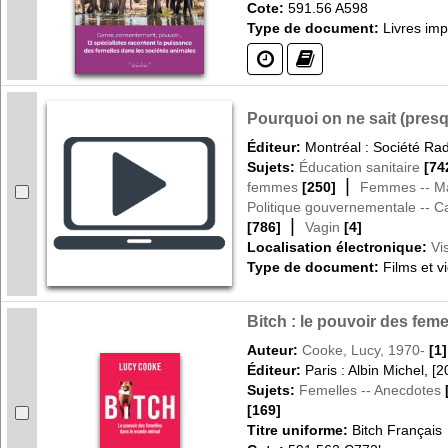
Cote:
591.56 A598
Type de document:
Livres im
(?)
(?)
Pourquoi on ne sait (presq
Éditeur:
Montréal : Société Ra
Sujets:
Éducation sanitaire
[74
|
femmes
[250]
Femmes -- Ma
Politique gouvernementale -- 
|
[786]
Vagin
[4]
Localisation électronique:
Vi
Type de document:
Films et v
Bitch : le pouvoir des fem
Auteur:
Cooke, Lucy, 1970-
[1]
Éditeur:
Paris : Albin Michel, [
Sujets:
Femelles -- Anecdotes
[169]
Titre uniforme:
Bitch Français