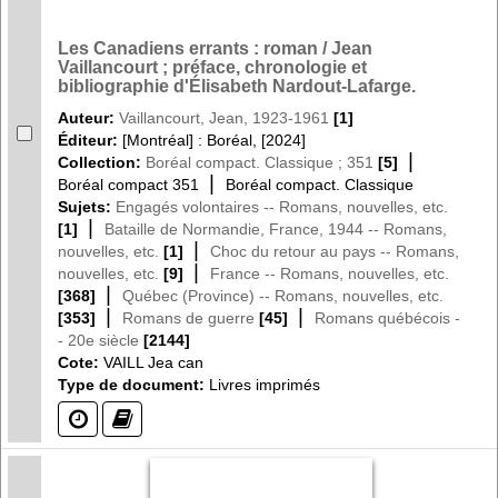
Les Canadiens errants : roman / Jean
Vaillancourt ; préface, chronologie et
bibliographie d'Élisabeth Nardout-Lafarge.
Auteur:
Vaillancourt, Jean, 1923-1961
[1]
Éditeur:
[Montréal] : Boréal, [2024]
|
Collection:
Boréal compact. Classique ; 351
[5]
|
Boréal compact 351
Boréal compact. Classique
Sujets:
Engagés volontaires -- Romans, nouvelles, etc.
|
[1]
Bataille de Normandie, France, 1944 -- Romans,
|
nouvelles, etc.
[1]
Choc du retour au pays -- Romans,
|
nouvelles, etc.
[9]
France -- Romans, nouvelles, etc.
|
[368]
Québec (Province) -- Romans, nouvelles, etc.
|
|
[353]
Romans de guerre
[45]
Romans québécois -
- 20e siècle
[2144]
Cote:
VAILL Jea can
Type de document:
Livres imprimés
(?)
(?)