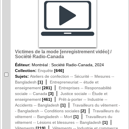
Victimes de la mode [enregistrement vidéo] /
Société Radio-Canada
Éditeur:
Montréal : Société Radio-Canada, 2024
Collection:
Enquête
[646]
Sujets:
Ateliers de confection -- Sécurité -- Mesures --
|
Bangladesh
[1]
Entrepreneuriat -- étude et
|
enseignement
[281]
Entreprises -- Responsabilité
|
sociale -- Canada
[3]
Justice sociale -- Étude et
|
enseignement
[461]
Prêt-à-porter -- Industrie --
|
Accidents -- Bangladesh
[1]
Travailleurs du vêtement -
|
- Bangladesh -- Conditions sociales
[2]
Travailleurs du
|
vêtement -- Bangladesh -- Mort
[1]
Travailleurs du
|
vêtement -- Lésions et blessures -- Bangladesh
[1]
|
Vêtements
[219]
Vêtements -- Industrie et commerce