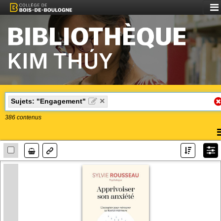
Aff
le
me
×
Sujets: "Engagement"
386
contenus
A
l
Lien
m