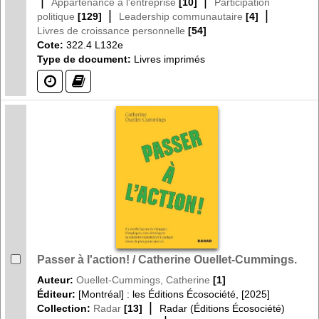
|
|
Appartenance à l'entreprise
[10]
Participation
|
|
politique
[129]
Leadership communautaire
[4]
Livres de croissance personnelle
[54]
Cote:
322.4 L132e
Type de document:
Livres imprimés
(?)
(?)
Passer à l'action! / Catherine Ouellet-Cummings.
Auteur:
Ouellet-Cummings, Catherine
[1]
Éditeur:
[Montréal] : les Éditions Écosociété, [2025]
|
Collection:
Radar
[13]
Radar (Éditions Écosociété)