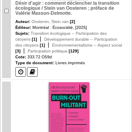
Désir d'agir : comment déclencher la transition
écologique / Stein van Oosteren ; préface de
Valérie Masson-Delmotte.
Auteur:
Oosteren, Stein van
[2]
Éditeur:
Montréal : Écosociété, [2025]
Sujets:
Transition écologique -- Participation des
|
citoyens
[1]
Développement durable -- Participation
|
des citoyens
[1]
Environnementalisme -- Aspect social
|
[3]
Participation politique
[129]
Cote:
333.72 O59d
Type de document:
Livres imprimés
(?)
(?)