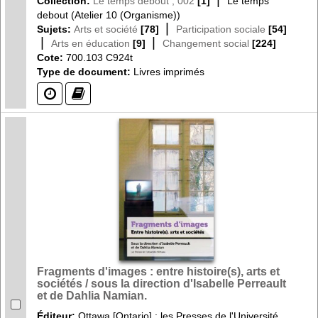
Collection:
Le temps debout ; 002
[1]
Le temps
debout (Atelier 10 (Organisme))
|
Sujets:
Arts et société
[78]
Participation sociale
[54]
|
|
Arts en éducation
[9]
Changement social
[224]
Cote:
700.103 C924t
Type de document:
Livres imprimés
(?)
(?)
Fragments d'images : entre histoire(s), arts et
sociétés / sous la direction d'Isabelle Perreault
et de Dahlia Namian.
Éditeur:
Ottawa [Ontario] : les Presses de l'Université