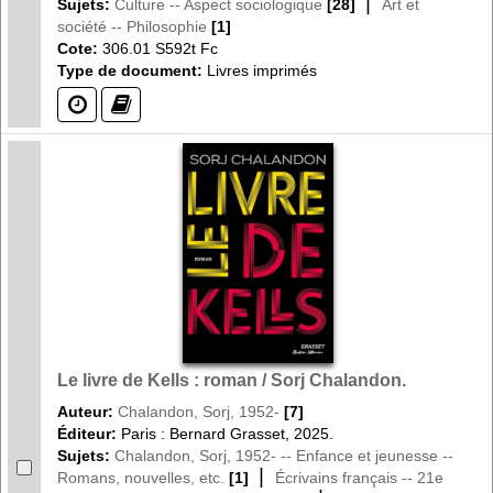
|
Sujets:
Culture -- Aspect sociologique
[28]
Art et
société -- Philosophie
[1]
Cote:
306.01 S592t Fc
Type de document:
Livres imprimés
(?)
(?)
Le livre de Kells : roman / Sorj Chalandon.
Auteur:
Chalandon, Sorj, 1952-
[7]
Éditeur:
Paris : Bernard Grasset, 2025.
Sujets:
Chalandon, Sorj, 1952- -- Enfance et jeunesse --
|
Romans, nouvelles, etc.
[1]
Écrivains français -- 21e