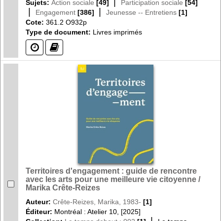
|
Sujets:
Action sociale
[49]
Participation sociale
[54]
|
|
Engagement
[386]
Jeunesse -- Entretiens
[1]
Cote:
361.2 O932p
Type de document:
Livres imprimés
(?)
(?)
Territoires d'engagement : guide de rencontre
avec les arts pour une meilleure vie citoyenne /
Marika Crête-Reizes
Auteur:
Crête-Reizes, Marika, 1983-
[1]
Éditeur:
Montréal : Atelier 10, [2025]
|