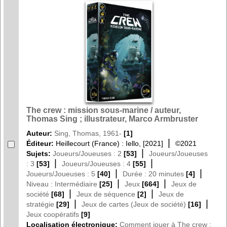
The crew : mission sous-marine / auteur,
Thomas Sing ; illustrateur, Marco Armbruster
Auteur:
Sing, Thomas, 1961-
[1]
|
Éditeur:
Heillecourt (France) : Iello, [2021]
©2021
|
Sujets:
Joueurs/Joueuses : 2
[53]
Joueurs/Joueuses
|
|
: 3
[53]
Joueurs/Joueuses : 4
[55]
|
|
Joueurs/Joueuses : 5
[40]
Durée : 20 minutes
[4]
|
|
Niveau : Intermédiaire
[25]
Jeux
[664]
Jeux de
|
|
société
[68]
Jeux de séquence
[2]
Jeux de
|
|
stratégie
[29]
Jeux de cartes (Jeux de société)
[16]
Jeux coopératifs
[9]
Localisation électronique:
Comment jouer à The crew :