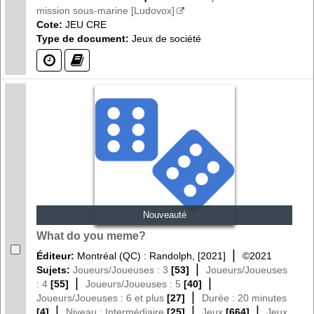
mission sous-marine [Ludovox]
Cote:
JEU CRE
Type de document:
Jeux de société
(?)
(?)
Nouveauté
What do you meme?
|
Éditeur:
Montréal (QC) : Randolph, [2021]
©2021
|
Sujets:
Joueurs/Joueuses : 3
[53]
Joueurs/Joueuses
|
|
: 4
[55]
Joueurs/Joueuses : 5
[40]
|
Joueurs/Joueuses : 6 et plus
[27]
Durée : 20 minutes
|
|
|
[4]
Niveau : Intermédiaire
[25]
Jeux
[664]
Jeux