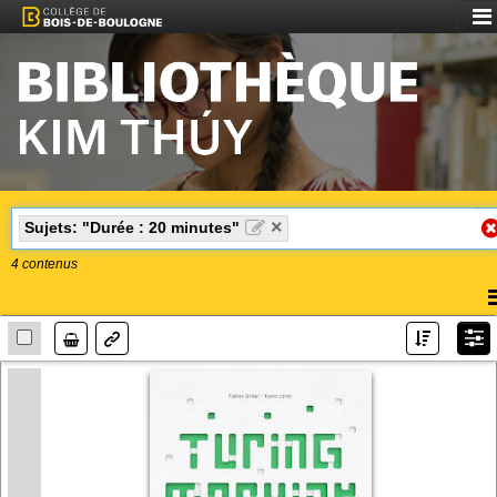
Aff
le
me
×
Sujets: "Durée : 20 minutes"
4
contenus
A
l
Lien
m