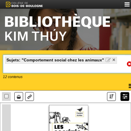
Aff
le
me
×
Sujets: "Comportement social chez les animaux"
12
contenus
A
l
Lien
m