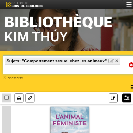
Aff
le
me
×
Sujets: "Comportement sexuel chez les animaux"
11
contenus
A
l
Lien
m