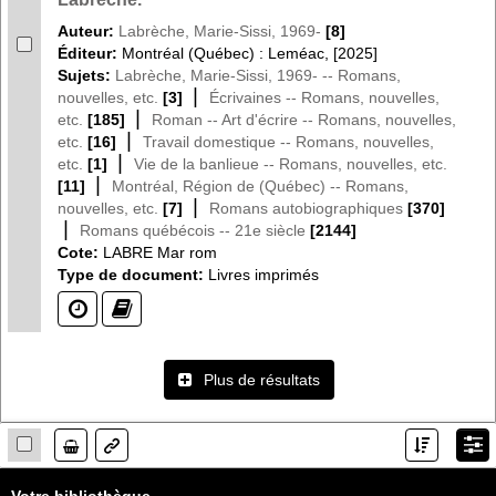
Auteur:
Labrèche, Marie-Sissi, 1969-
[8]
Éditeur:
Montréal (Québec) : Leméac, [2025]
Sujets:
Labrèche, Marie-Sissi, 1969- -- Romans,
|
nouvelles, etc.
[3]
Écrivaines -- Romans, nouvelles,
|
etc.
[185]
Roman -- Art d'écrire -- Romans, nouvelles,
|
etc.
[16]
Travail domestique -- Romans, nouvelles,
|
etc.
[1]
Vie de la banlieue -- Romans, nouvelles, etc.
|
[11]
Montréal, Région de (Québec) -- Romans,
|
nouvelles, etc.
[7]
Romans autobiographiques
[370]
|
Romans québécois -- 21e siècle
[2144]
Cote:
LABRE Mar rom
Type de document:
Livres imprimés
(?)
(?)
Plus de résultats
Lien
Votre bibliothèque