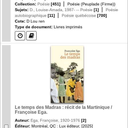
|
Collection:
Poésie
[451]
Poésie (Peuplade (Firme))
|
Sujets:
D., Louise-Amada, 1987- -- Poésie
[1]
Poésie
|
autobiographique
[11]
Poésie québécoise
[700]
Cote:
D Lou ren
Type de document:
Livres imprimés
(?)
(?)
Le temps des Madras : récit de la Martinique /
Françoise Ega.
Auteur:
Ega, Françoise, 1920-1976
[2]
Éditeur:
Montréal, QC : Lux éditeur, [2025]