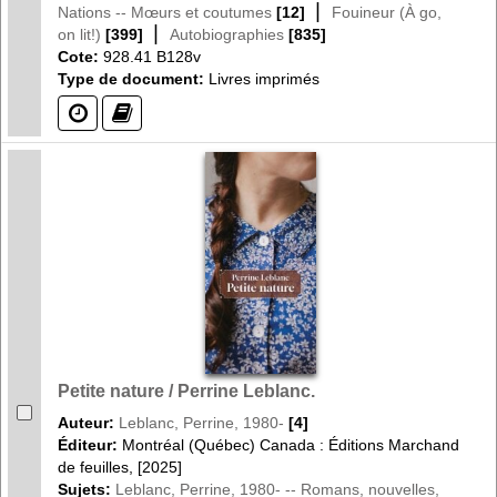
|
Nations -- Mœurs et coutumes
[12]
Fouineur (À go,
|
on lit!)
[399]
Autobiographies
[835]
Cote:
928.41 B128v
Type de document:
Livres imprimés
(?)
(?)
Petite nature / Perrine Leblanc.
Auteur:
Leblanc, Perrine, 1980-
[4]
Éditeur:
Montréal (Québec) Canada : Éditions Marchand
de feuilles, [2025]
Sujets:
Leblanc, Perrine, 1980- -- Romans, nouvelles,