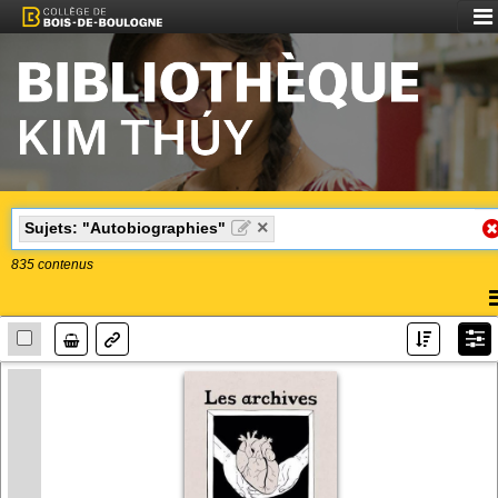
Aff
le
me
×
Sujets: "Autobiographies"
835
contenus
A
l
Lien
m