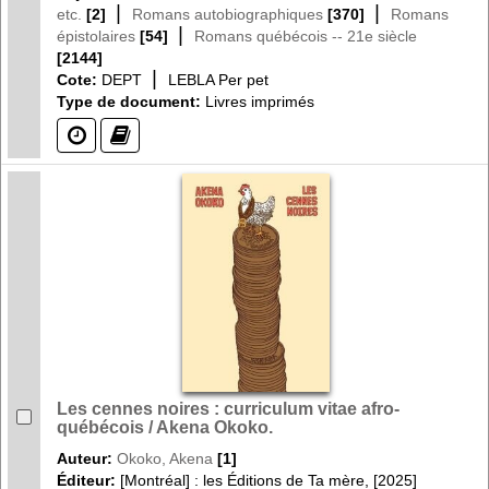
|
|
etc.
[2]
Romans autobiographiques
[370]
Romans
|
épistolaires
[54]
Romans québécois -- 21e siècle
[2144]
|
Cote:
DEPT
LEBLA Per pet
Type de document:
Livres imprimés
(?)
(?)
Les cennes noires : curriculum vitae afro-
québécois / Akena Okoko.
Auteur:
Okoko, Akena
[1]
Éditeur:
[Montréal] : les Éditions de Ta mère, [2025]