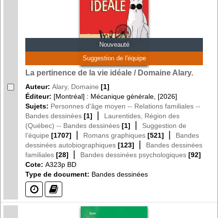
Nouveauté
Suggestion de l'équipe
La pertinence de la vie idéale / Domaine Alary.
Auteur:
Alary, Domaine
[1]
Éditeur:
[Montréal] : Mécanique générale, [2026]
Sujets:
Personnes d'âge moyen -- Relations familiales --
|
Bandes dessinées
[1]
Laurentides, Région des
|
(Québec) -- Bandes dessinées
[1]
Suggestion de
|
|
l'équipe
[1707]
Romans graphiques
[521]
Bandes
|
dessinées autobiographiques
[123]
Bandes dessinées
|
familiales
[28]
Bandes dessinées psychologiques
[92]
Cote:
A323p BD
Type de document:
Bandes dessinées
(?)
(?)