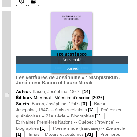
(?)
(?)
Nouveauté
Fouineur
Les vertèbres de Joséphine = : Nishpishkun /
Joséphine Bacon et Laure Morali.
Auteur:
Bacon, Joséphine, 1947-
[14]
Éditeur:
Montréal : Mémoire d'encrier, [2026]
|
Sujets:
Bacon, Joséphine, 1947-
[3]
Bacon,
|
Joséphine, 1947- -- Amis et relations
[3]
Poétesses
|
québécoises -- 21e siècle -- Biographies
[1]
Écrivaines Premières Nations -- Québec (Province) --
|
Biographies
[1]
Poésie innue (française) -- 21e siècle
|
|
[1]
Innus -- Mœurs et coutumes
[31]
Premières