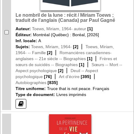
Le nombril de la lune : récit / Miriam Toews ;
traduit de l'anglais (Canada) par Paul Gagné
Auteur:
Toews, Miriam, 1964- auteur
[1]
Éditeur:
Montréal (Québec) : Boréal, [2026]
Inf. locale:
A
|
Sujets:
Toews, Miriam, 1964-
[2]
Toews, Miriam,
|
1964- -- Famille
[2]
Romancières canadiennes-
|
anglaises -- 21e siècle -- Biographies
[1]
Frères et
|
sœurs de suicidés -- Biographies
[1]
Sœurs -- Mort --
|
Aspect psychologique
[2]
Deuil -- Aspect
|
|
psychologique
[76]
Art d'écrire
[395]
Autobiographies
[835]
Titre uniforme:
Truce that is not peace. Français
Type de document:
Livres imprimés
(?)