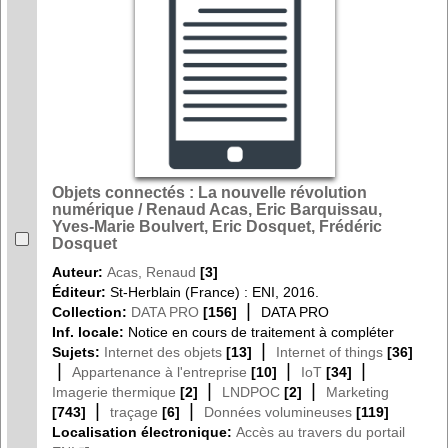
Objets connectés : La nouvelle révolution
numérique / Renaud Acas, Eric Barquissau,
Yves-Marie Boulvert, Eric Dosquet, Frédéric
Dosquet
Auteur:
Acas, Renaud
[3]
Éditeur:
St-Herblain (France) : ENI, 2016.
|
Collection:
DATA PRO
[156]
DATA PRO
Inf. locale:
Notice en cours de traitement à compléter
|
Sujets:
Internet des objets
[13]
Internet of things
[36]
|
|
|
Appartenance à l'entreprise
[10]
IoT
[34]
|
|
Imagerie thermique
[2]
LNDPOC
[2]
Marketing
|
|
[743]
traçage
[6]
Données volumineuses
[119]
Localisation électronique:
Accès au travers du portail