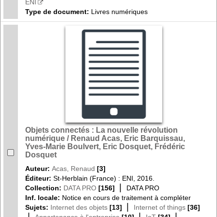
ENI
Type de document:
Livres numériques
Objets connectés : La nouvelle révolution
numérique / Renaud Acas, Eric Barquissau,
Yves-Marie Boulvert, Eric Dosquet, Frédéric
Dosquet
Auteur:
Acas, Renaud
[3]
Éditeur:
St-Herblain (France) : ENI, 2016.
|
Collection:
DATA PRO
[156]
DATA PRO
Inf. locale:
Notice en cours de traitement à compléter
|
Sujets:
Internet des objets
[13]
Internet of things
[36]
|
|
|
Appartenance à l'entreprise
[10]
IoT
[34]