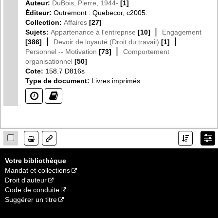
Auteur:
DuBois, Pierre, 1944-
[1]
Éditeur:
Outremont : Quebecor, c2005.
Collection:
Affaires
[27]
|
Sujets:
Appartenance à l'entreprise
[10]
Engagement
|
|
[386]
Devoir de loyauté (Droit du travail)
[1]
|
Personnel -- Motivation
[73]
Comportement
organisationnel
[50]
Cote:
158.7 D816s
Type de document:
Livres imprimés
(?)
(?)
Lien
Votre bibliothèque
Mandat et collections
Droit d'auteur
Code de conduite
Suggérer un titre