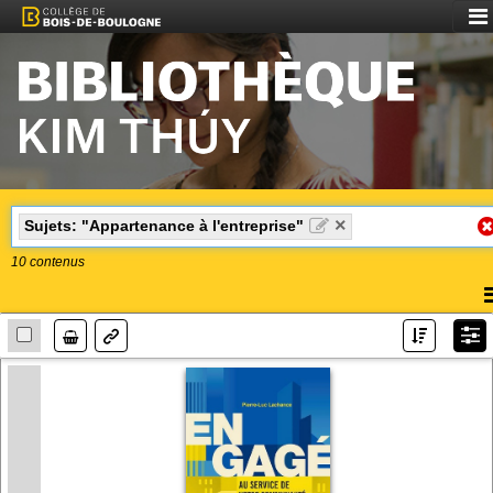
Aff
le
me
×
Sujets: "Appartenance à l'entreprise"
10
contenus
A
l
Lien
m