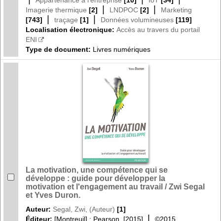
|
|
Imagerie thermique
[2]
LNDPOC
[2]
Marketing
|
|
[743]
traçage
[1]
Données volumineuses
[119]
Localisation électronique:
Accès au travers du portail
ENI
Type de document:
Livres numériques
La motivation, une compétence qui se
développe : guide pour développer la
motivation et l'engagement au travail / Zwi Segal
et Yves Duron.
Auteur:
Segal, Zwi, (Auteur)
[1]
|
Éditeur:
[Montreuil] : Pearson, [2015]
©2015