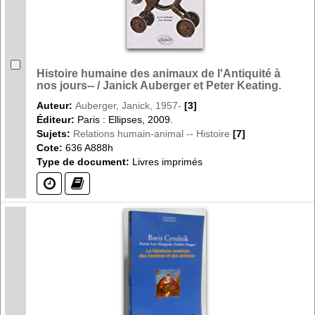
Histoire humaine des animaux de l'Antiquité à
nos jours-- / Janick Auberger et Peter Keating.
Auteur:
Auberger, Janick, 1957-
[3]
Éditeur:
Paris : Ellipses, 2009.
Sujets:
Relations humain-animal -- Histoire
[7]
Cote:
636 A888h
Type de document:
Livres imprimés
(?)
(?)