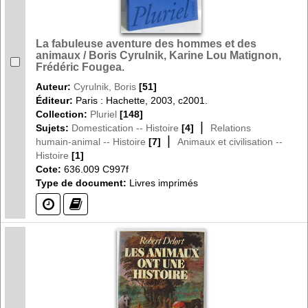
La fabuleuse aventure des hommes et des
animaux / Boris Cyrulnik, Karine Lou Matignon,
Frédéric Fougea.
Auteur:
Cyrulnik, Boris
[51]
Éditeur:
Paris : Hachette, 2003, c2001.
Collection:
Pluriel
[148]
|
Sujets:
Domestication -- Histoire
[4]
Relations
|
humain-animal -- Histoire
[7]
Animaux et civilisation --
Histoire
[1]
Cote:
636.009 C997f
Type de document:
Livres imprimés
(?)
(?)