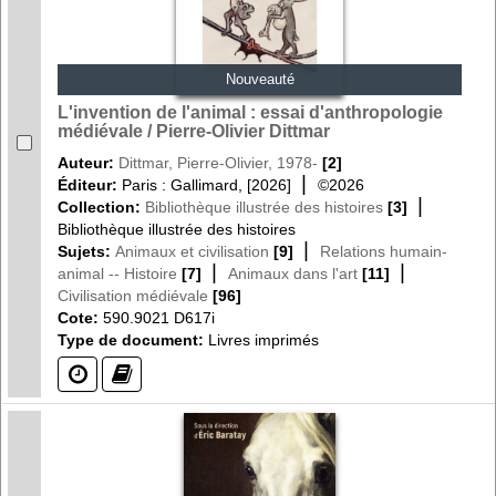
Nouveauté
L'invention de l'animal : essai d'anthropologie
médiévale / Pierre-Olivier Dittmar
Auteur:
Dittmar, Pierre-Olivier, 1978-
[2]
|
Éditeur:
Paris : Gallimard, [2026]
©2026
|
Collection:
Bibliothèque illustrée des histoires
[3]
Bibliothèque illustrée des histoires
|
Sujets:
Animaux et civilisation
[9]
Relations humain-
|
|
animal -- Histoire
[7]
Animaux dans l'art
[11]
Civilisation médiévale
[96]
Cote:
590.9021 D617i
Type de document:
Livres imprimés
(?)
(?)