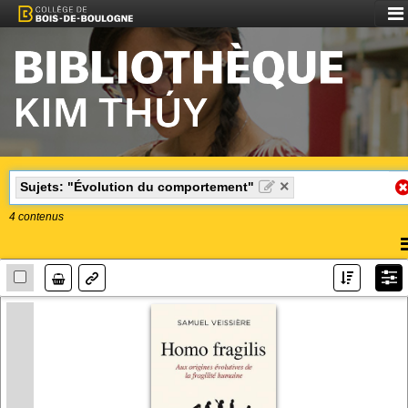
Aff
le
me
×
Sujets: "Évolution du comportement"
4
contenus
A
l
Lien
m