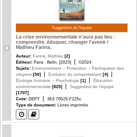
Suggestion de l'équipe
La crise environnementale n'aura pas lieu :
comprendre, éduquer, changer l'avenir /
Mathieu Farina.
Auteur:
Farina, Mathieu
[2]
|
Éditeur:
Paris : Belin, [2023]
©2024
Sujets:
Environnement -- Protection -- Participation des
|
|
citoyens
[50]
Évolution du comportement
[4]
|
Écologie humaine -- Psychologie
[1]
Éducation
|
environnementale
[825]
Suggestion de l'équipe
[1707]
|
Cote:
DEPT
363.70525 F225c
Type de document:
Livres imprimés
(?)
(?)