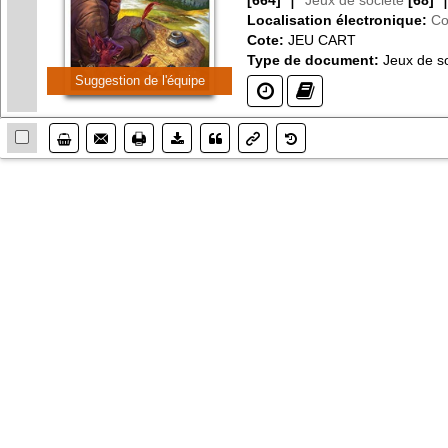
Localisation électronique:
Co
Cote:
JEU CART
Type de document:
Jeux de so
Suggestion de l'équipe
(?)
(?)
Enveloppe
Imprimente
Lien
Téléchargement
Historique