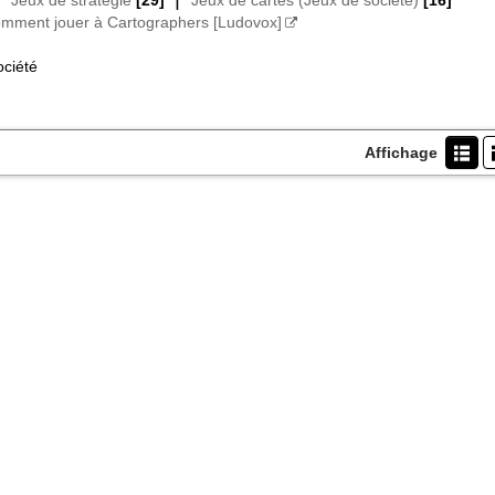
mment jouer à Cartographers [Ludovox]
ciété
Affichage
(?)