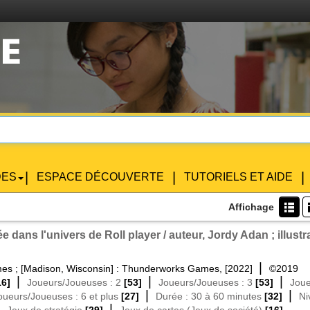
|
|
|
DES
ESPACE DÉCOUVERTE
TUTORIELS ET AIDE
Affichage
(?)
dans l'univers de Roll player / auteur, Jordy Adan ; illustr
|
ames ; [Madison, Wisconsin] : Thunderworks Games, [2022]
©2019
|
|
|
16]
Joueurs/Joueuses : 2
[53]
Joueurs/Joueuses : 3
[53]
Joue
|
|
oueurs/Joueuses : 6 et plus
[27]
Durée : 30 à 60 minutes
[32]
Ni
|
|
Jeux de stratégie
[29]
Jeux de cartes (Jeux de société)
[16]