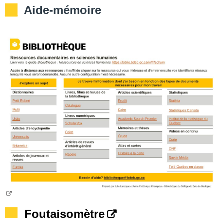
__
Aide-mémoire
__
Foutaisomètre