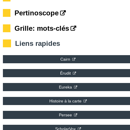
__
Pertinoscope
__
Grille: mots-clés
Liens rapides
Cairn
Érudit
Eureka
Histoire à la carte
Persee
ScholarVox