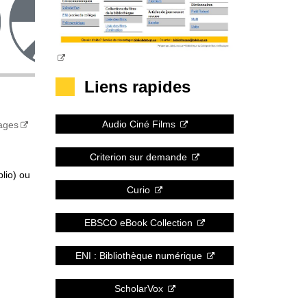
Liens rapides
Audio Ciné Films
mages
Criterion sur demande
blio) ou
Curio
EBSCO eBook Collection
ENI : Bibliothèque numérique
ScholarVox