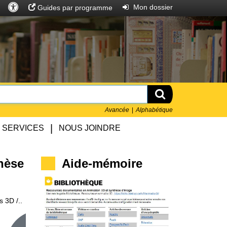
Accès
Rechercher
Entrer
Mon dossier
Guides par programme
universel
Rechercher
Avancée
Alphabétique
|
SERVICES
NOUS JOINDRE
hèse
Aide-mémoire
s 3D /..