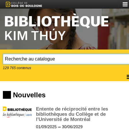
Aff
le
me
129 765
contenus
A
l
m
Nouvelles
Entente de réciprocité entre les
bibliothèques du Collège et de
l'Université de Montréal
01/09/2025
30/06/2029
(?)