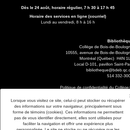
Dès le 24 août, horaire régulier,
7 h 30 à 17 h 45
Horaire des services en ligne (
courriel
)
Lundi au vendredi, 8 h à 16 h
Bibliothèq
Collège de Bois-de-Boulog
10555, avenue de Bois-de-Boulog
Montréal (Québec) H4N 1
Local D-101, pavillon Saint-Pa
bibliotheque@bdeb.qc.
514 332-30
Politique de confidentialité du Collège
Lorsque vous visitez ce site, celui-ci peut stocker ou récupérer
des informations sur votre navigateur, principalement sous
forme de témoins (cookies). Ces informations ne permettent
pas de vous identifier directement, elles sont utilisées pour
faciliter la navigation et offrir une expérience plus
personnalisée. Le site ne stocke ou ne récupère que les