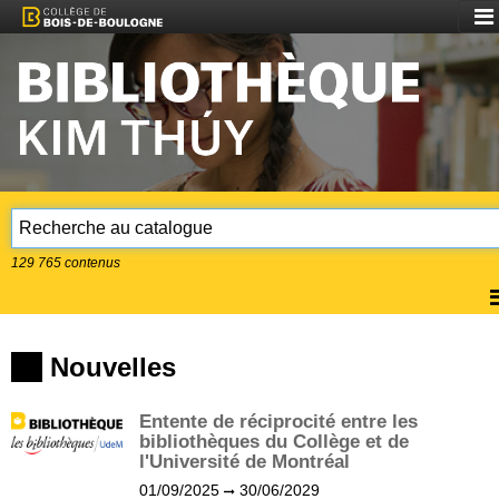
Aff
le
me
129 765
contenus
A
l
m
Nouvelles
Entente de réciprocité entre les
bibliothèques du Collège et de
l'Université de Montréal
01/09/2025
30/06/2029
(?)