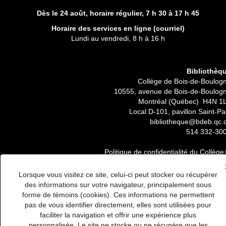
Dès le 24 août, horaire régulier,
7 h 30 à 17 h 45
Horaire des services en ligne (
courriel
)
Lundi au vendredi, 8 h à 16 h
Bibliothèq
Collège de Bois-de-Boulog
10555, avenue de Bois-de-Boulog
Montréal (Québec) H4N 1
Local D-101, pavillon Saint-Pa
bibliotheque@bdeb.qc.
514 332-30
Politique de confidentialité du Collège
Lorsque vous visitez ce site, celui-ci peut stocker ou récupérer
des informations sur votre navigateur, principalement sous
forme de témoins (cookies). Ces informations ne permettent
pas de vous identifier directement, elles sont utilisées pour
faciliter la navigation et offrir une expérience plus
personnalisée. Le site ne stocke ou ne récupère que les