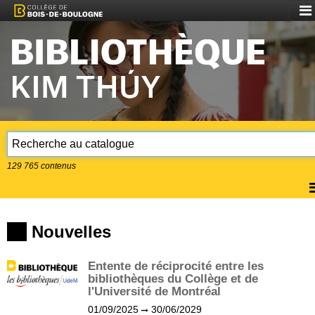
Aff
le
me
129 765
contenus
A
l
m
Nouvelles
Entente de réciprocité entre les
bibliothèques du Collège et de
l'Université de Montréal
01/09/2025
30/06/2029
(?)