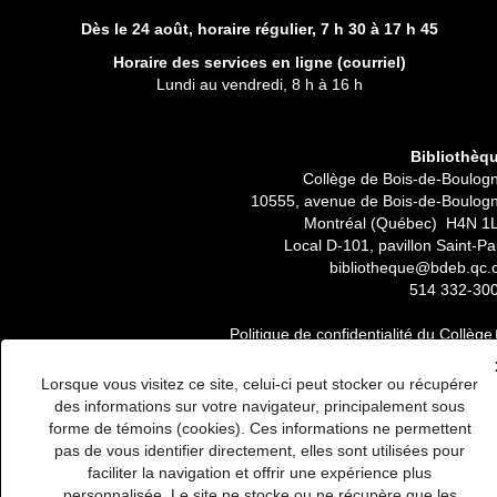
Dès le 24 août, horaire régulier,
7 h 30 à 17 h 45
Horaire des services en ligne (
courriel
)
Lundi au vendredi, 8 h à 16 h
Bibliothèq
Collège de Bois-de-Boulog
10555, avenue de Bois-de-Boulog
Montréal (Québec) H4N 1
Local D-101, pavillon Saint-Pa
bibliotheque@bdeb.qc.
514 332-30
Politique de confidentialité du Collège
Lorsque vous visitez ce site, celui-ci peut stocker ou récupérer
des informations sur votre navigateur, principalement sous
forme de témoins (cookies). Ces informations ne permettent
pas de vous identifier directement, elles sont utilisées pour
faciliter la navigation et offrir une expérience plus
personnalisée. Le site ne stocke ou ne récupère que les