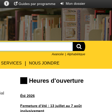
Accès
Rechercher
Entrer
Mon dossier
Guides par programme
universel
Rechercher
Avancée
Alphabétique
|
SERVICES
NOUS JOINDRE
Heures d'ouverture
éal
Été 2026
Fermeture
d’été :
13 juillet au 7 août
.
inclusivement