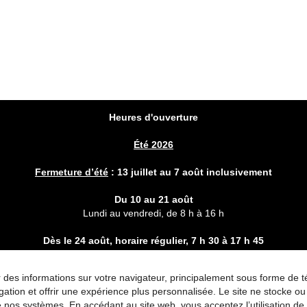
Heures d'ouverture
Été 2026
Fermeture d’été
:
13 juillet au 7 août inclusivement
Du 10 au 21 août
Lundi au vendredi, de 8 h à 16 h
Dès le 24 août, horaire régulier,
7 h 30 à 17 h 45
Horaire des services en ligne (
courriel
)
Lundi au vendredi, 8 h à 16 h
rer des informations sur votre navigateur, principalement sous forme de
 navigation et offrir une expérience plus personnalisée. Le site ne stock
 nos systèmes. En accédant au site web, vous acceptez l’utilisation de