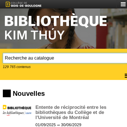
Aff
le
me
129 765
contenus
A
l
m
Nouvelles
Entente de réciprocité entre les
bibliothèques du Collège et de
l'Université de Montréal
01/09/2025
30/06/2029
(?)