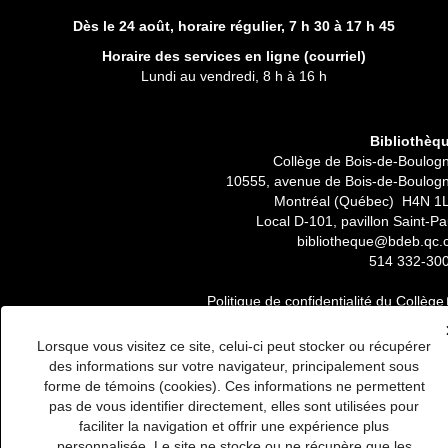
Dès le 24 août, horaire régulier,
7 h 30 à 17 h 45
Horaire des services en ligne (
courriel
)
Lundi au vendredi, 8 h à 16 h
Bibliothèq
Collège de Bois-de-Boulog
10555, avenue de Bois-de-Boulog
Montréal (Québec) H4N 1
Local D-101, pavillon Saint-Pa
bibliotheque@bdeb.qc.
514 332-30
Politique de confidentialité du Collège
Lorsque vous visitez ce site, celui-ci peut stocker ou récupérer
des informations sur votre navigateur, principalement sous
forme de témoins (cookies). Ces informations ne permettent
pas de vous identifier directement, elles sont utilisées pour
faciliter la navigation et offrir une expérience plus
personnalisée. Le site ne stocke ou ne récupère que les