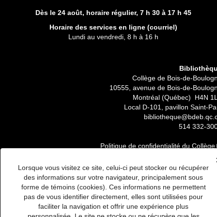
Dès le 24 août, horaire régulier,
7 h 30 à 17 h 45
Horaire des services en ligne (
courriel
)
Lundi au vendredi, 8 h à 16 h
Bibliothèq
Collège de Bois-de-Boulog
10555, avenue de Bois-de-Boulog
Montréal (Québec) H4N 1
Local D-101, pavillon Saint-Pa
bibliotheque@bdeb.qc.
514 332-30
Politique de confidentialité du Collège
Lorsque vous visitez ce site, celui-ci peut stocker ou récupérer
des informations sur votre navigateur, principalement sous
forme de témoins (cookies). Ces informations ne permettent
pas de vous identifier directement, elles sont utilisées pour
faciliter la navigation et offrir une expérience plus
personnalisée. Le site ne stocke ou ne récupère que les