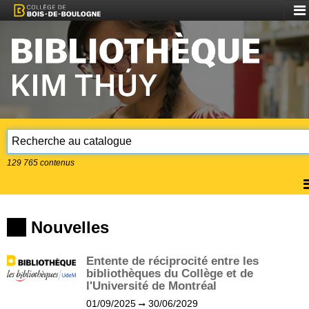
Aff
le
me
129 765
contenus
A
l
m
Nouvelles
Entente de réciprocité entre les
bibliothèques du Collège et de
l'Université de Montréal
01/09/2025
30/06/2029
(?)