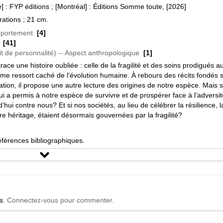
 : FYP éditions ; [Montréal] : Éditions Somme toute, [2026]
trations ; 21 cm.
mportement
[4]
[41]
ait de personnalité) -- Aspect anthropologique
[1]
race une histoire oubliée : celle de la fragilité et des soins prodigués a
me ressort caché de l’évolution humaine. À rebours des récits fondés s
ation, il propose une autre lecture des origines de notre espèce. Mais s
ui a permis à notre espèce de survivre et de prospérer face à l’adversit
’hui contre nous? Et si nos sociétés, au lieu de célébrer la résilience, l
otre héritage, étaient désormais gouvernées par la fragilité?
érences bibliographiques.
[1]
és.
Connectez-vous pour commenter.