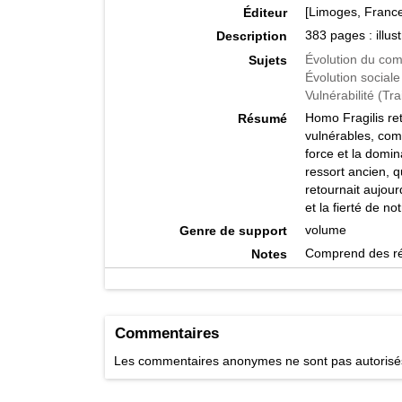
[Limoges, France]
Éditeur
383 pages : illus
Description
Évolution du co
Sujets
Évolution sociale
Vulnérabilité (Tr
Homo Fragilis ret
Résumé
vulnérables, com
force et la domin
ressort ancien, q
retournait aujourd
et la fierté de n
volume
Genre de support
Comprend des réf
Notes
9782897946272
ISBN
155.232 V427h
Cote
Commentaires
Les commentaires anonymes ne sont pas autoris