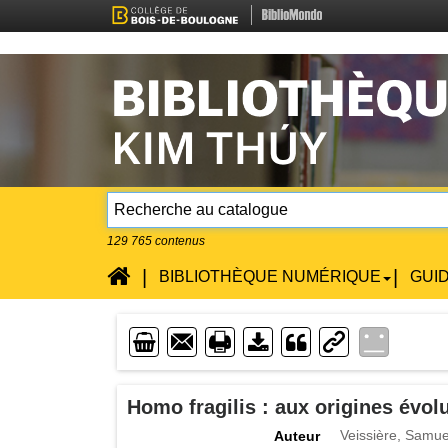
129 765
contenus
Accueil
|
|
BIBLIOTHÈQUE NUMÉRIQUE
GUI
Enveloppe
Imprimente
Lien
Téléchargement
Homo fragilis : aux origines évolu
Veissière, Samue
Auteur