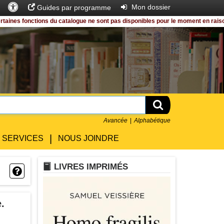
Accès
Rechercher
Entrer
Mon dossier
Guides par programme
universel
es fonctions du catalogue ne sont pas disponibles pour le moment en raison de
Rechercher
Avancée
Alphabétique
|
SERVICES
NOUS JOINDRE
LIVRE
LIVRES IMPRIMÉS
Question
.