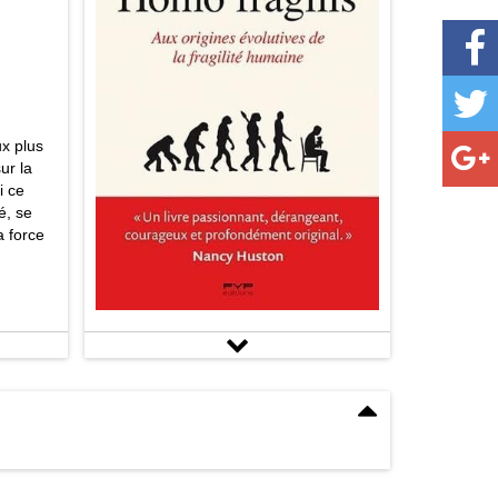
ux plus
ur la
i ce
é, se
a force
Commentaires