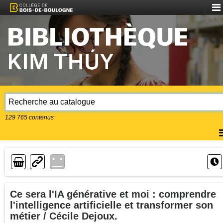
Aff
le
me
129 765
contenus
A
l
m
Lien
Ce sera l'IA générative et moi : comprendre
l'intelligence artificielle et transformer son
métier / Cécile Dejoux.