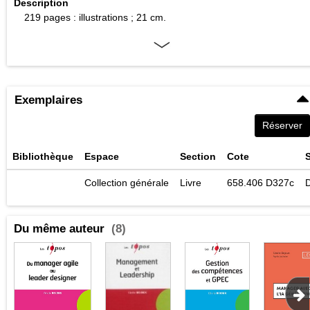
Description
219 pages : illustrations ; 21 cm.
Exemplaires
Réserver
Bibliothèque
Espace
Section
Cote
S
Collection générale
Livre
658.406 D327c
D
Du même auteur
(8)