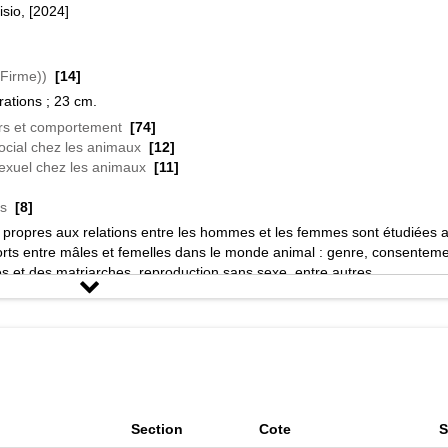
isio, [2024]
(Firme))
[14]
trations ; 23 cm.
s et comportement
[74]
cial chez les animaux
[12]
xuel chez les animaux
[11]
s
[8]
propres aux relations entre les hommes et les femmes sont étudiées 
rts entre mâles et femelles dans le monde animal : genre, consenteme
s et des matriarches, reproduction sans sexe, entre autres.
ent, pouvoir...; 13 spécialistes racontent la puissance des femelles d
s"-- Couverture.
érences bibliographiques.
Section
Cote
S