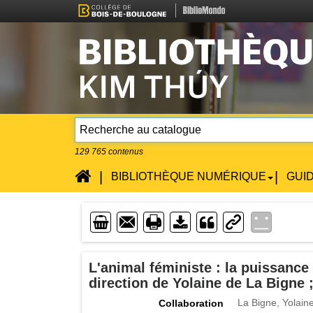
129 765
contenus
Accueil
|
|
BIBLIOTHÈQUE NUMÉRIQUE
GUI
Enveloppe
Imprimente
Lien
Téléchargement
L'animal féministe : la puissance
direction de Yolaine de La Bigne 
La Bigne, Yolain
Collaboration