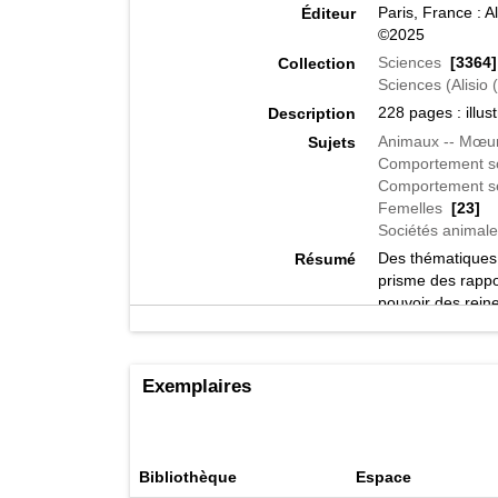
Paris, France : Al
Éditeur
©2025
Sciences
[3364]
Collection
Sciences (Alisio 
228 pages : illus
Description
Animaux -- Mœur
Sujets
Comportement so
Comportement se
Femelles
[23]
Sociétés animale
Des thématiques 
Résumé
prisme des rappo
pouvoir des reine
volume
Genre de support
"Genre, consentem
Notes
sociétés animale
Exemplaires
Comprend des réf
9782379354427
ISBN
591.56 A598
[1]
Cote
Bibliothèque
Espace