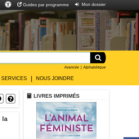
Accès
Rechercher
Entrer
Mon dossier
Guides par programme
universel
Rechercher
Avancée
Alphabétique
|
SERVICES
NOUS JOINDRE
LIVRE
LIVRES IMPRIMÉS
Horloge
Question
 la