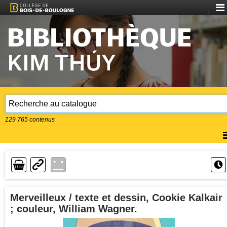
Aff
le
me
129 765
contenus
A
l
m
Lien
Merveilleux / texte et dessin, Cookie Kalkair
; couleur, William Wagner.